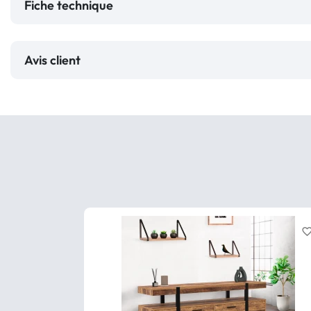
Fiche technique
Avis client
favorite_bor