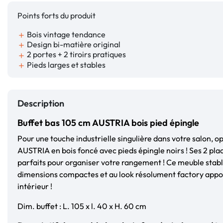
Points forts du produit
Bois vintage tendance
add
Design bi-matière original
add
2 portes + 2 tiroirs pratiques
add
Pieds larges et stables
add
Description
Buffet bas 105 cm AUSTRIA bois pied épingle
Pour une touche industrielle singulière dans votre salon, o
AUSTRIA en bois foncé avec pieds épingle noirs ! Ses 2 placa
parfaits pour organiser votre rangement ! Ce meuble stabl
dimensions compactes et au look résolument factory appor
intérieur !
Dim. buffet : L. 105 x l. 40 x H. 60 cm