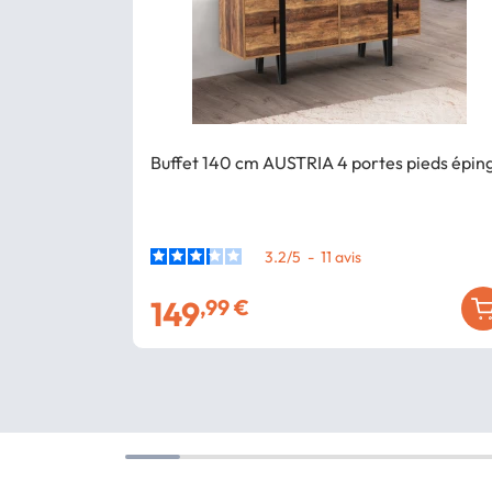
Buffet 140 cm AUSTRIA 4 portes pieds épin
3.2
/
5
-
11
avis
149
,99 €