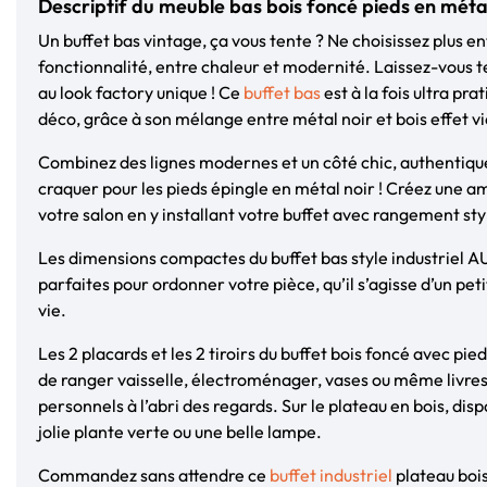
Descriptif du meuble bas bois foncé pieds en métal
Un buffet bas vintage, ça vous tente ? Ne choisissez plus en
fonctionnalité, entre chaleur et modernité. Laissez-vous 
au look factory unique ! Ce
buffet bas
est à la fois ultra pr
déco, grâce à son mélange entre métal noir et bois effet vie
Combinez des lignes modernes et un côté chic, authentique
craquer pour les pieds épingle en métal noir ! Créez une 
votre salon en y installant votre buffet avec rangement sty
Les dimensions compactes du buffet bas style industriel A
parfaites pour ordonner votre pièce, qu’il s’agisse d’un pet
vie.
Les 2 placards et les 2 tiroirs du buffet bois foncé avec pi
de ranger vaisselle, électroménager, vases ou même livres 
personnels à l’abri des regards. Sur le plateau en bois, dis
jolie plante verte ou une belle lampe.
Commandez sans attendre ce
buffet industriel
plateau boi