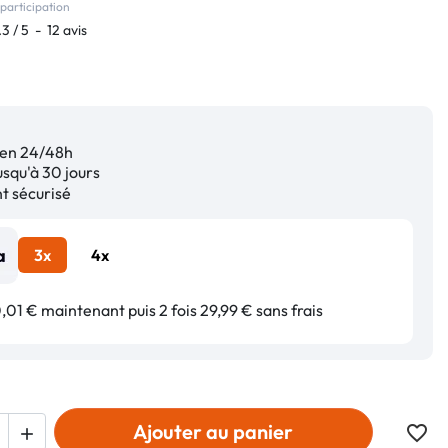
participation
.3
/
5
-
12
avis
en 24/48h
squ'à 30 jours
 sécurisé
3x
4x
01 € maintenant puis 2 fois 29,99 € sans frais
Ajouter au panier
favorite_border
