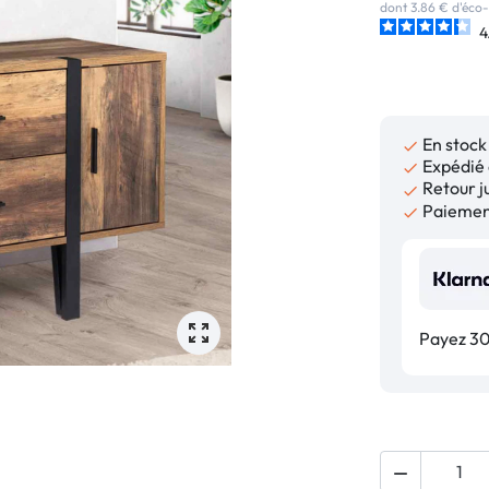
dont 3.86 € d'éco-
4
En stock

Expédié 

Retour ju

Paiement

Payez 30,
