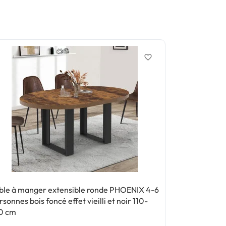
favorite_border
ble à manger extensible ronde PHOENIX 4-6
Buffet 140 c
rsonnes bois foncé effet vieilli et noir 110-
0 cm