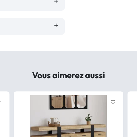
Vous aimerez aussi
der
favorite_border