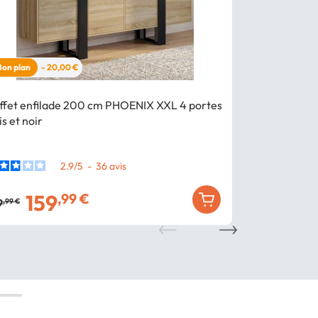
Bon plan
- 20,00 €
ffet enfilade 200 cm PHOENIX XXL 4 portes
Buffet 160 c
is et noir
noir
2.9
/
5
-
36
avis
159
129
,99 €
,99 €
9
,99 €