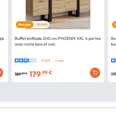
Bon plan
- 10,00 €
gle
Buffet enfilade 200 cm PHOENIX XXL 4 portes
Bu
avec niche bois et noir
bo
3.3
/
5
-
7
avis
179
,99 €
189
17
,99 €