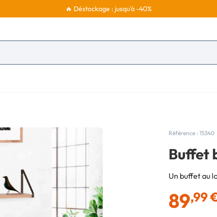
🔥 Déstockage : jusqu'à -40%
Référence : 15340
Buffet 
Un buffet au lo
89
,99 