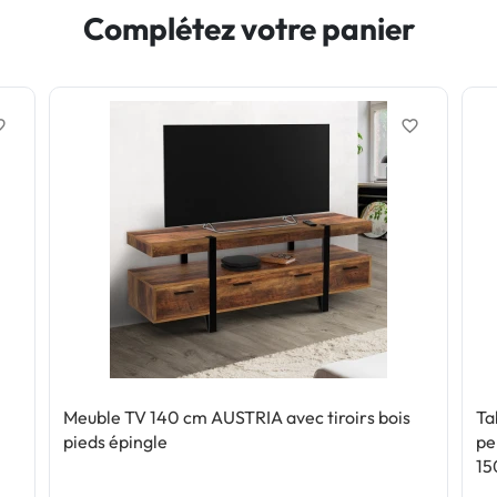
Complétez votre panier
border
favorite_border
Meuble TV 140 cm AUSTRIA avec tiroirs bois
Ta
pieds épingle
pe
15