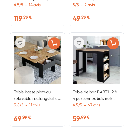
noir
4.5
/
5
-
14
avis
design industriel
5
/
5
-
2
avis
b
4
b
119
49
,99 €
,99 €
favorite_border
favorite_border
Table basse plateau
Table de bar BARTH 2 à
relevable rectangulaire
4 personnes bois noir
convertible en table à
3.8
/
5
-
11
avis
plateau façon hêtre
4.5
/
5
-
67
avis
manger TARA 100 cm
69
59
,99 €
,99 €
bois noir et imitation
hêtre