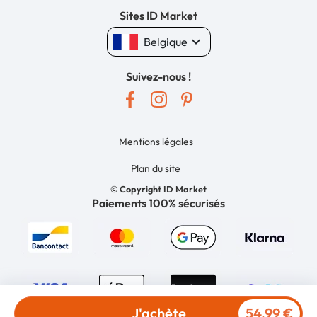
Sites ID Market
keyboard_arrow_down
Belgique
Suivez-nous !
Mentions légales
Plan du site
© Copyright ID Market
Paiements 100% sécurisés
J'achète
54,99 €