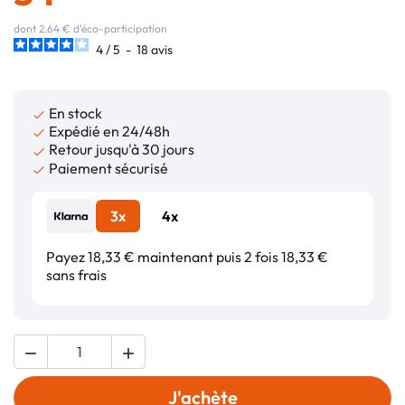
dont 2.64 € d'éco-participation
4
/
5
-
18
avis
En stock

Expédié en 24/48h

Retour jusqu'à 30 jours

Paiement sécurisé

3x
4x
Payez 18,33 € maintenant puis 2 fois 18,33 €
sans frais


J'achète