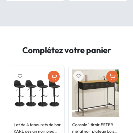
Complétez votre panier
favorite_border
favorite_border
Lot de 4 tabourets de bar
Console 1 tiroir ESTER
T
KARL design noir pied
métal noir plateau bois
p