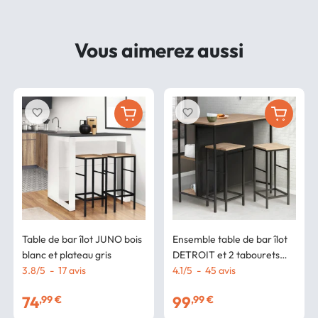
Vous aimerez aussi
favorite_border
favorite_border
Table de bar îlot JUNO bois
Ensemble table de bar îlot
blanc et plateau gris
DETROIT et 2 tabourets
3.8
/
5
-
17
avis
design industriel
4.1
/
5
-
45
avis
74
99
,99 €
,99 €