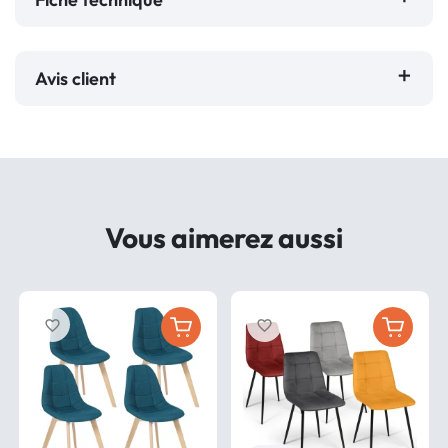
Avis client
Vous aimerez aussi
favorite_border
favorite_border