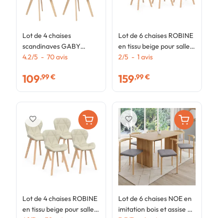
Lot de 4 chaises
Lot de 6 chaises ROBINE
L
scandinaves GABY
en tissu beige pour salle à
s
bleues en tissu pour salle
4.2
/
5
-
70
avis
manger
2
/
5
-
1
avis
b
4
à manger
p
109
159
,99 €
,99 €
favorite_border
favorite_border
Lot de 4 chaises ROBINE
Lot de 6 chaises NOE en
en tissu beige pour salle à
imitation bois et assise en