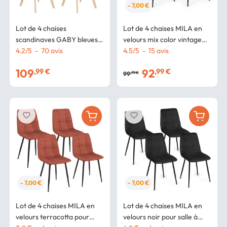
- 7,00 €
Lot de 4 chaises
Lot de 4 chaises MILA en
scandinaves GABY bleues
velours mix color vintage
en tissu pour salle à manger
4.2
/
5
-
70
avis
bordeaux, gris foncé, gris
4.5
/
5
-
15
avis
clair, jaune ocre
109
92
,99 €
,99 €
99
,99 €
favorite_border
favorite_border
- 7,00 €
- 7,00 €
Lot de 4 chaises MILA en
Lot de 4 chaises MILA en
velours terracotta pour
velours noir pour salle à