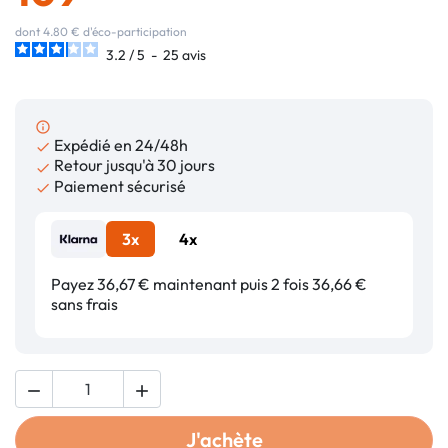
dont 4.80 € d'éco-participation
3.2
/
5
-
25
avis
info_outline
Expédié en 24/48h

Retour jusqu'à 30 jours

Paiement sécurisé

3x
4x
Payez 36,67 € maintenant puis 2 fois 36,66 €
sans frais


J'achète