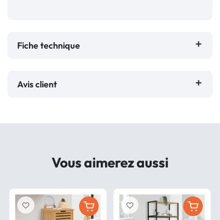
Fiche technique
Avis client
Vous aimerez aussi
favorite_border
favorite_border