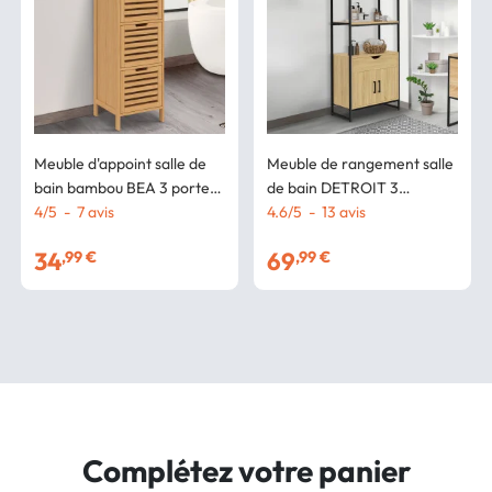
Meuble d'appoint salle de
Meuble de rangement salle
bain bambou BEA 3 portes
de bain DETROIT 3
30 x 30 x 80 cm
4
/
5
-
7
avis
étagères 1 placard 1 tiroir
4.6
/
5
-
13
avis
design industriel
34
69
,99 €
,99 €
Complétez votre panier