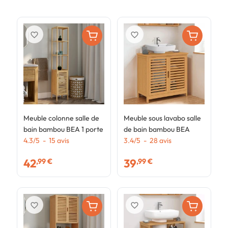
favorite_border
favorite_border
Meuble colonne salle de
Meuble sous lavabo salle
M
bain bambou BEA 1 porte
de bain bambou BEA
d
4.3
/
5
-
15
avis
3.4
/
5
-
28
avis
a
3
42
39
,99 €
,99 €
favorite_border
favorite_border