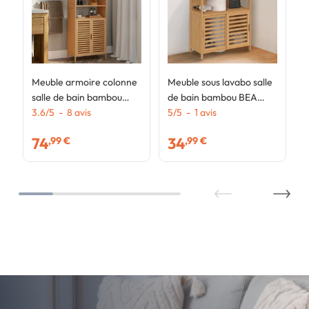
Meuble armoire colonne
Meuble sous lavabo salle
salle de bain bambou
de bain bambou BEA
BEA 4 portes et 2 niches
3.6
/
5
-
8
avis
avec portes coulissantes
5
/
5
-
1
avis
74
34
,99 €
,99 €