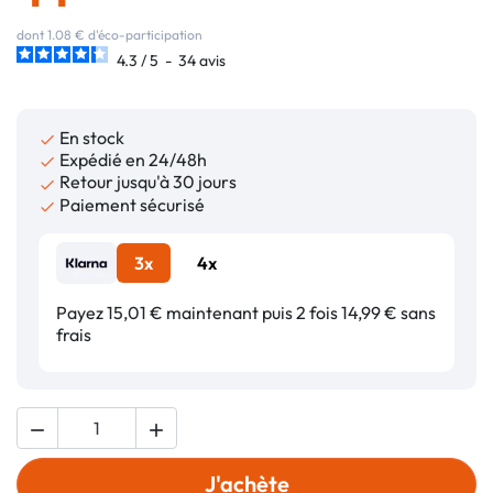
dont 1.08 € d'éco-participation
4.3
/
5
-
34
avis
En stock

Expédié en 24/48h

Retour jusqu'à 30 jours

Paiement sécurisé

3x
4x
Payez 15,01 € maintenant puis 2 fois 14,99 € sans
frais


J'achète