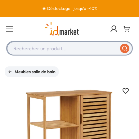
🔥 Déstockage : jusqu'à -40%
Rechercher un produit...
Meubles salle de bain
favorite_border