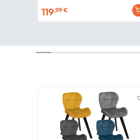
119
,99 €
favorite_