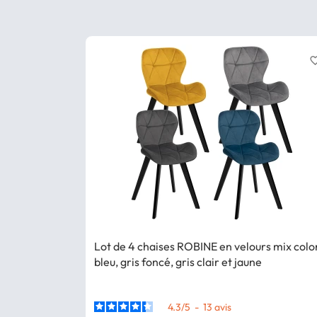
favorite_
Lot de 4 chaises ROBINE en velours mix colo
bleu, gris foncé, gris clair et jaune
4.3
/
5
-
13
avis