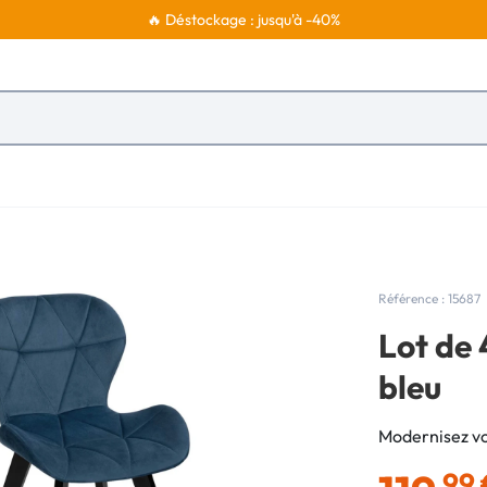
🔥 Déstockage : jusqu'à -40%
Référence : 15687
Lot de 
bleu
Modernisez vot
,99