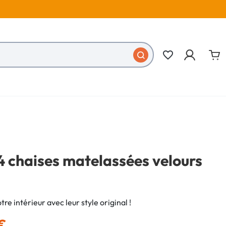
favorite_border
4 chaises matelassées velours
re intérieur avec leur style original !
 €