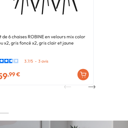
t de 6 chaises ROBINE en velours mix color
Lot de 6 chai
eu x2, gris foncé x2, gris clair et jaune
pour salle à
3.7
/
5
-
3
avis
59
159
,99 €
,99 €