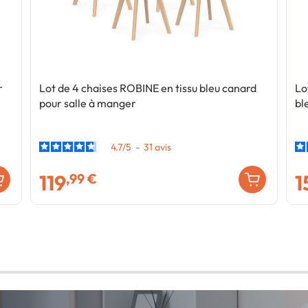
r
Lot de 4 chaises ROBINE en tissu bleu canard
Lo
pour salle à manger
bl
4.7
/
5
-
31
avis
119
1
,99 €