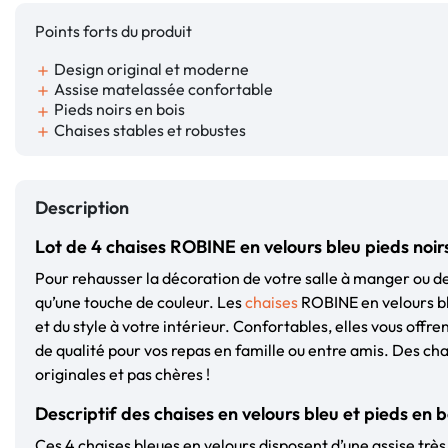
Points forts du produit
Design original et moderne
add
Assise matelassée confortable
add
Pieds noirs en bois
add
Chaises stables et robustes
add
Description
Lot de 4 chaises ROBINE en velours bleu pieds noir
Pour rehausser la décoration de votre salle à manger ou de 
qu’une touche de couleur. Les
chaises
ROBINE en velours bl
et du style à votre intérieur. Confortables, elles vous offren
de qualité pour vos repas en famille ou entre amis. Des c
originales et pas chères !
Descriptif des chaises en velours bleu et pieds en b
Ces 4 chaises bleues en velours disposent d’une assise très