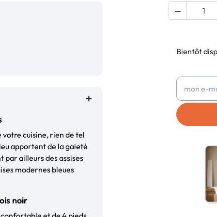

Bientôt dis
s
votre cuisine, rien de tel
eu apportent de la gaieté
t par ailleurs des assises
haises modernes bleues
ois noir
 confortable et de 4 pieds