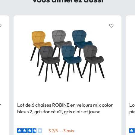
border
favorite_border
r
Lot de 6 chaises ROBINE en velours mix color
Lo
bleu x2, gris foncé x2, gris clair et jaune
pi
3.7
/
5
-
3
avis