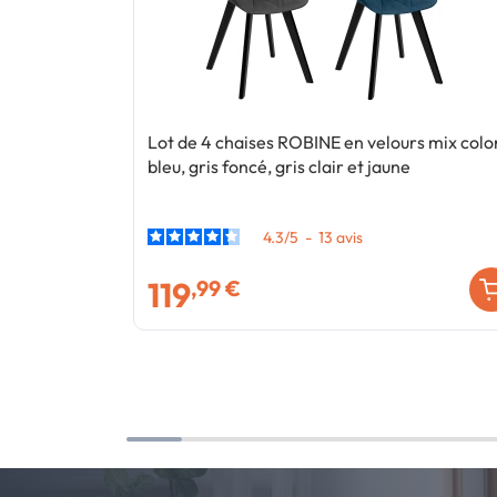
Lot de 4 chaises ROBINE en velours mix colo
bleu, gris foncé, gris clair et jaune
4.3
/
5
-
13
avis
119
,99 €