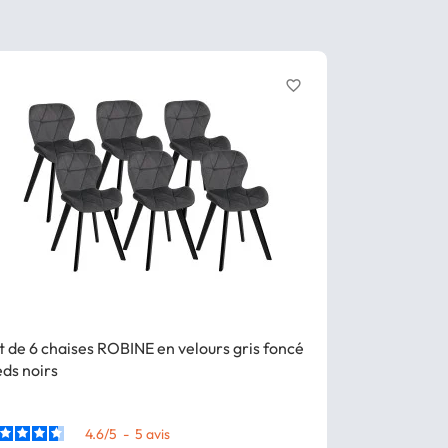
favorite_border
Bon plan
- 7
t de 6 chaises ROBINE en velours gris foncé
Lot de 4 chai
eds noirs
pour salle à
4.6
/
5
-
5
avis