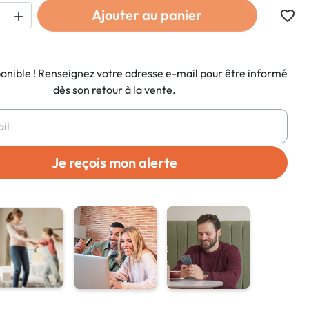
Ajouter au panier
favorite_border

ponible ! Renseignez votre adresse e-mail pour être informé
dès son retour à la vente.
Je reçois mon alerte