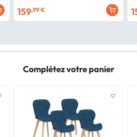
159
1
,99 €
Complétez votre panier
border
favorite_border