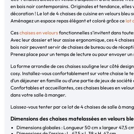
en bois noir contemporains. Originales et tendance, elles
décoration ! Le lot de 4 chaises de cuisine en velours bleu 
Aménagez un espace repas élégant et coloré grâce ce
lot 
Ces
chaises en velours
fonctionnelles s’invitent dans toute
Avec leur dossier et leur assise ergonomique, ces 4 chaises
bois noir peuvent servir de chaises de bureau ou de récept
Prenez place pour un temps de lecture ou pour envoyer un 
La forme arrondie de ces chaises souligne leur côté desig
cosy. Installez-vous confortablement sur votre chaise le t
d’un déjeuner en famille ou d’une partie de jeux de société
Confortables et accueillantes, ces chaises bleues en velour
dans votre salle à manger.
Laissez-vous tenter par ce lot de 4 chaises de salle à mange
Dimensions des chaises matelassées en velours b
Dimensions globales : Longueur 50 cm x largeur 47,5 c
Dimensions de l’assise : L. 47,5 x l. 38 x H. 47 cm