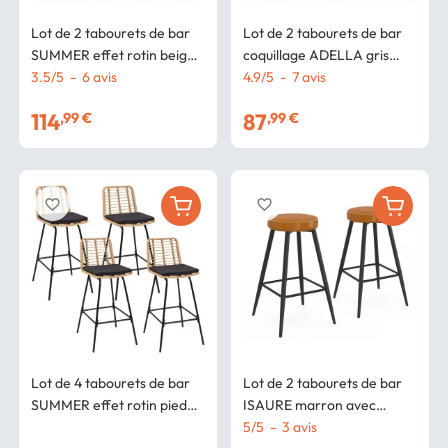
Lot de 2 tabourets de bar
Lot de 2 tabourets de bar
SUMMER effet rotin beige
coquillage ADELLA gris
pied metal noir avec
3.5
/
5
-
6
avis
anthracite en velours pieds
4.9
/
5
-
7
avis
accoudoirs
noirs
114
87
,99 €
,99 €
favorite_border
favorite_border
Lot de 4 tabourets de bar
Lot de 2 tabourets de bar
SUMMER effet rotin pied
ISAURE marron avec
métal noir
coutures et pieds en métal
5
/
5
-
3
avis