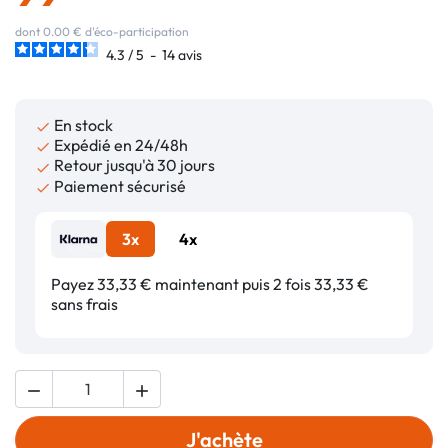
dont 0.00 € d'éco-participation
4.3
/
5
-
14
avis
En stock

Expédié en 24/48h

Retour jusqu'à 30 jours

Paiement sécurisé

3x
4x
Payez 33,33 € maintenant puis 2 fois 33,33 €
sans frais


J'achète