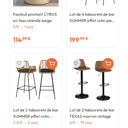
Fauteuil pivotant CYRUS
Lot de 4 tabourets de bar
L
en tissu chenille beige
SUMMER effet rotin pied
D
5
/
5
-
1
avis
métal noir
c
5
i
114
199
,99 €
,99 €
favorite_border
favorite_border
Lot de 2 tabourets de bar
Lot de 2 tabourets de bar
SUMMER effet rotin
TEXAS marron vintage
beige pied metal noir
3.5
/
5
-
6
avis
4
/
5
-
19
avis