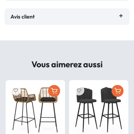
Avis client
Vous aimerez aussi
favorite_border
favorite_border