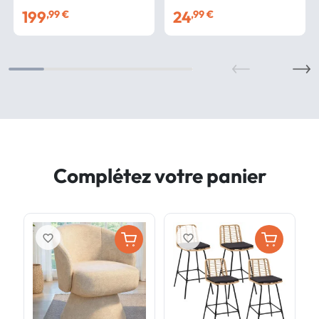
noir
199
24
,99 €
,99 €
Complétez votre panier
favorite_border
favorite_border