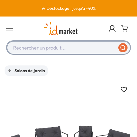
🔥 Déstockage : jusqu'à -40%
Rechercher un produit...
Salons de jardin
favorite_border