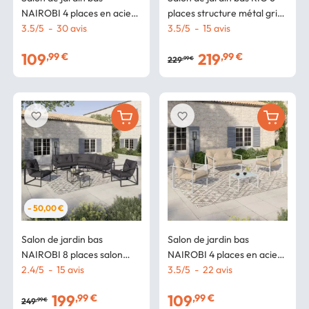
NAIROBI 4 places en acier
places structure métal gris
gris anthracite
3.5
/
5
-
30
avis
anthracite, cordage effet
3.5
/
5
-
15
avis
rotin avec coussins gris
109
219
,99 €
,99 €
229
,99 €
favorite_border
favorite_border
- 50,00 €
Salon de jardin bas
Salon de jardin bas
NAIROBI 8 places salon
NAIROBI 4 places en acier
d'angle en acier gris
2.4
/
5
-
15
avis
blanc et coussins beiges
3.5
/
5
-
22
avis
anthracite
199
109
,99 €
,99 €
249
,99 €