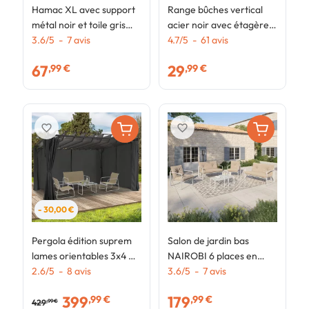
Hamac XL avec support
Range bûches vertical
S
métal noir et toile gris
acier noir avec étagère
N
anthracite
3.6
/
5
-
7
avis
H.170 CM pour cheminée
4.7
/
5
-
61
avis
d
2
c
67
29
,99 €
,99 €
favorite_border
favorite_border
- 30,00 €
Pergola édition suprem
Salon de jardin bas
lames orientables 3x4 M
NAIROBI 6 places en
et 4 rideaux gris
2.6
/
5
-
8
avis
acier blanc et coussins
3.6
/
5
-
7
avis
anthracite
beiges
399
179
,99 €
,99 €
429
,99 €