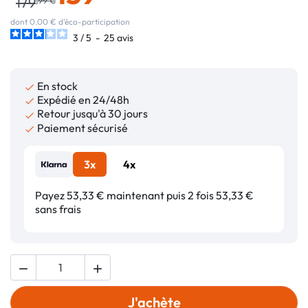
179
dont 0.00 € d'éco-participation
3
/
5
-
25
avis
En stock

Expédié en 24/48h

Retour jusqu'à 30 jours

Paiement sécurisé

3x
4x
Payez 53,33 € maintenant puis 2 fois 53,33 €
sans frais


J'achète