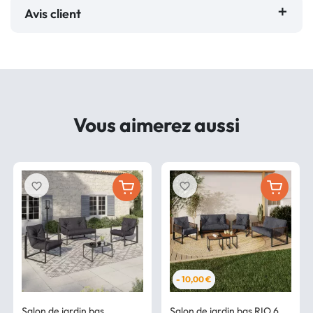
Avis client
Vous aimerez aussi
favorite_border
favorite_border
- 10,00 €
Salon de jardin bas
Salon de jardin bas RIO 6