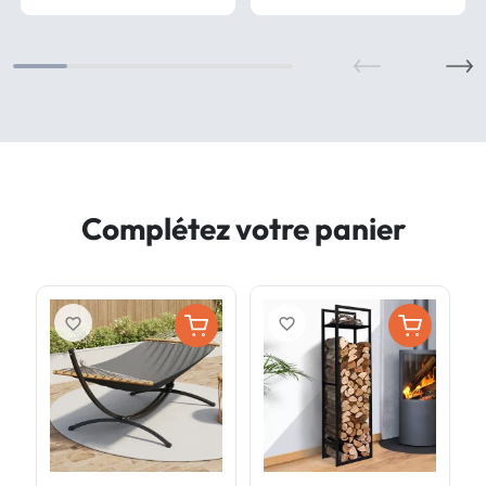
Complétez votre panier
favorite_border
favorite_border