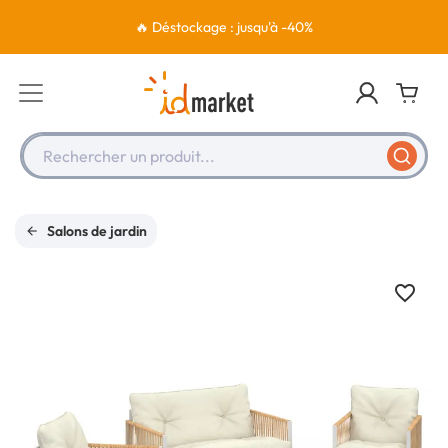
🔥 Déstockage : jusqu'à -40%
Rechercher un produit...
Salons de jardin
favorite_border