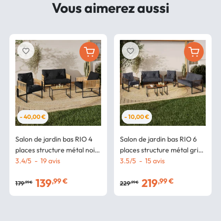
Vous aimerez aussi
favorite_border
favorite_border
- 40,00 €
- 10,00 €
Salon de jardin bas RIO 4
Salon de jardin bas RIO 6
places structure métal noir,
places structure métal gris
cordage effet rotin clair et
3.4
/
5
-
19
avis
anthracite, cordage effet
3.5
/
5
-
15
avis
coussins noirs
rotin avec coussins gris
139
219
,99 €
,99 €
179
229
,99 €
,99 €