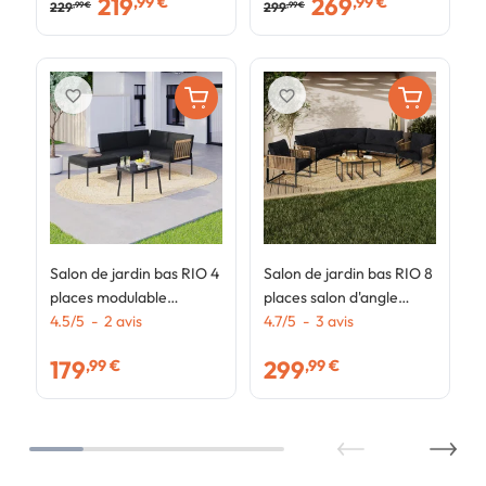
219
269
,99 €
,99 €
coussins beiges
c
229
299
,99 €
,99 €
favorite_border
favorite_border
Salon de jardin bas RIO 4
Salon de jardin bas RIO 8
places modulable
places salon d'angle
structure métal noir,
4.5
/
5
-
2
avis
structure métal et
4.7
/
5
-
3
avis
cordage effet rotin clair
cordage effet rotin clair
179
299
,99 €
,99 €
avec coussins noirs
et coussins noir