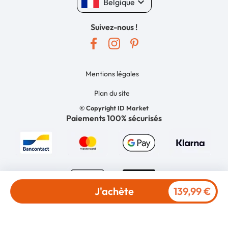
keyboard_arrow_down
Belgique
Suivez-nous !
Mentions légales
Plan du site
© Copyright ID Market
Paiements 100% sécurisés
J'achète
139,99 €