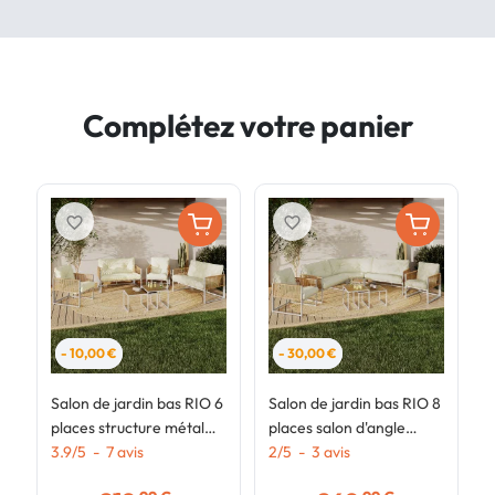
Complétez votre panier
favorite_border
favorite_border
- 10,00 €
- 30,00 €
Salon de jardin bas RIO 6
Salon de jardin bas RIO 8
S
places structure métal
places salon d'angle
p
blanc et cordage effet
3.9
/
5
-
7
avis
structure métal blanc et
2
/
5
-
3
avis
s
2
rotin avec coussins beige
cordage effet rotin avec
c