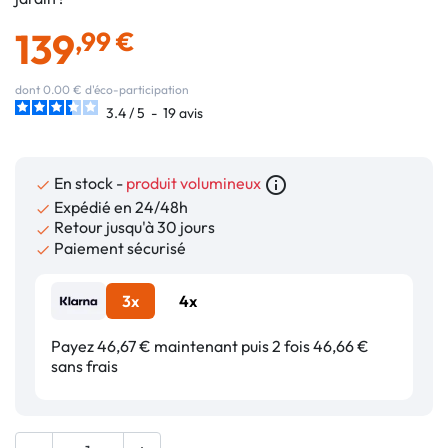
139
,99 €
dont 0.00 € d'éco-participation
3.4
/
5
-
19
avis
En stock -
produit volumineux
info_outline

Expédié en 24/48h

Retour jusqu'à 30 jours

Paiement sécurisé

3x
4x
Payez 46,67 € maintenant puis 2 fois 46,66 €
sans frais