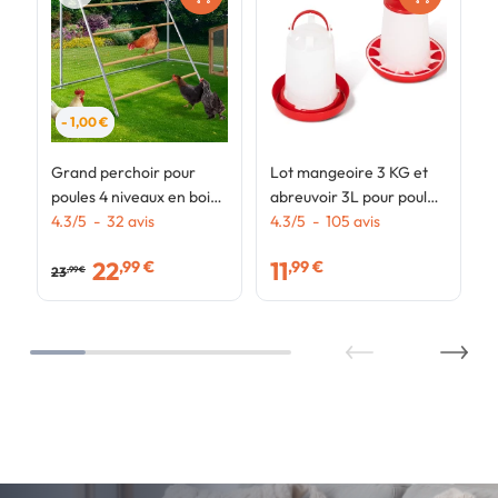
- 1,00 €
Grand perchoir pour
Lot mangeoire 3 KG et
poules 4 niveaux en bois
abreuvoir 3L pour poules
compatible enclos
4.3
/
5
-
32
avis
et volailles
4.3
/
5
-
105
avis
22
11
,99 €
,99 €
23
,99 €