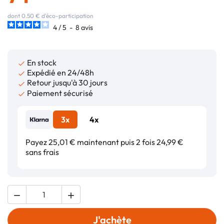
dont 0.50 € d'éco-participation
4
/
5
-
8
avis
En stock

Expédié en 24/48h

Retour jusqu'à 30 jours

Paiement sécurisé

3x
4x
Payez 25,01 € maintenant puis 2 fois 24,99 €
sans frais


J'achète