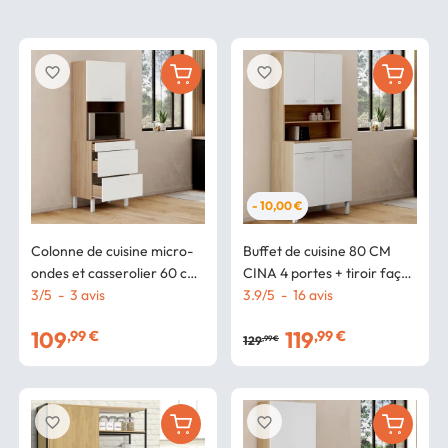
favorite_border
favorite_border
- 10,00 €
Colonne de cuisine micro-
Buffet de cuisine 80 CM
ondes et casserolier 60 cm
CINA 4 portes + tiroir façon
CINA 2 portes façon hêtre
3
/
5
-
3
avis
hêtre et blanc
3.9
/
5
-
16
avis
et blanc
109
119
,99 €
,99 €
129
,99 €
favorite_border
favorite_border