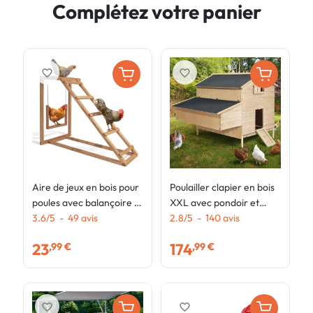
Complétez votre panier
favorite_border
favorite_border
Aire de jeux en bois pour
Poulailler clapier en bois
P
poules avec balançoire et
XXL avec pondoir et
e
perchoir
3.6
/
5
-
49
avis
tiroir à déjections 6
2.8
/
5
-
140
avis
m
4
poules
23
174
,99 €
,99 €
5
favorite_border
favorite_border