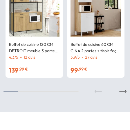
Buffet de cuisine 120 CM
Buffet de cuisine 60 CM
DETROIT meuble 3 portes
CINA 2 portes + tiroir façon
+ 1 tiroir design industriel
4.3
/
5
-
12
avis
hêtre et blanc
3.9
/
5
-
27
avis
139
99
,99 €
,99 €