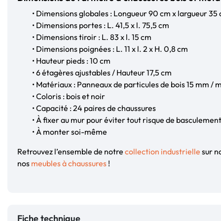
• Dimensions globales : Longueur 90 cm x largueur 35
• Dimensions portes : L. 41,5 x l. 75,5 cm
• Dimensions tiroir : L. 83 x l. 15 cm
• Dimensions poignées : L. 11 x l. 2 x H. 0,8 cm
• Hauteur pieds : 10 cm
• 6 étagères ajustables / Hauteur 17,5 cm
• Matériaux : Panneaux de particules de bois 15 mm / 
• Coloris : bois et noir
• Capacité : 24 paires de chaussures
• À fixer au mur pour éviter tout risque de basculemen
• À monter soi-même
Retrouvez l’ensemble de notre
collection industrielle
sur no
nos
meubles à chaussures
!
Fiche technique