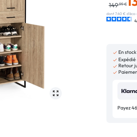
1
149
,99 €
dont 7.40 € d'éco-
4
En stock

Expédié 

Retour ju

Paiement

Payez 46,