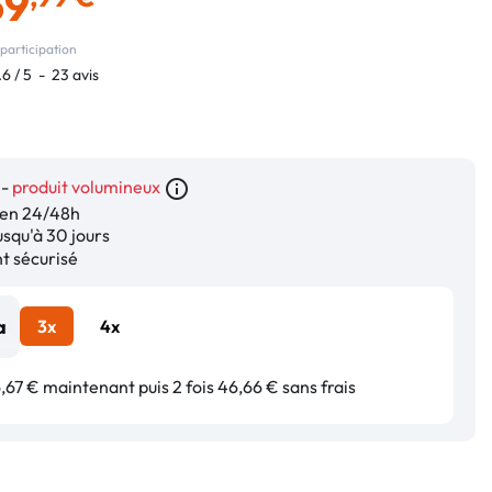
39
participation
.6
/
5
-
23
avis
 -
produit volumineux
info_outline
en 24/48h
squ'à 30 jours
 sécurisé
3x
4x
67 € maintenant puis 2 fois 46,66 € sans frais