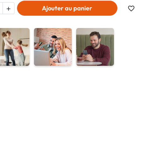
Ajouter au panier
favorite_border
