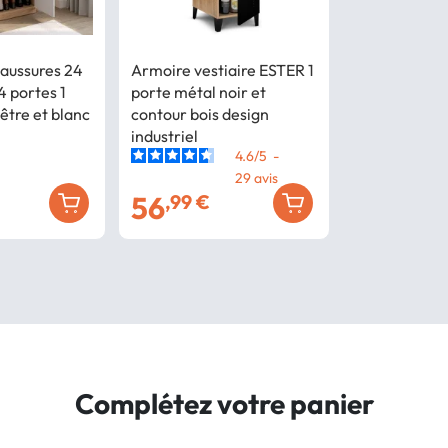
aussures 24
Armoire vestiaire ESTER 1
4 portes 1
porte métal noir et
hêtre et blanc
contour bois design
industriel
4.6
/
5
-
29
avis
56
,99 €
Complétez votre panier