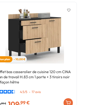
favorite_border
Bon plan
- 10,00 €
ffet bas casserolier de cuisine 120 cm CINA
Meuble à chau
an de travail H.83 cm 1 porte + 3 tiroirs noir
design indust
 façon hêtre
4.5
/
5
-
17
avis
109
74
,99 €
,99 €
9
,99 €