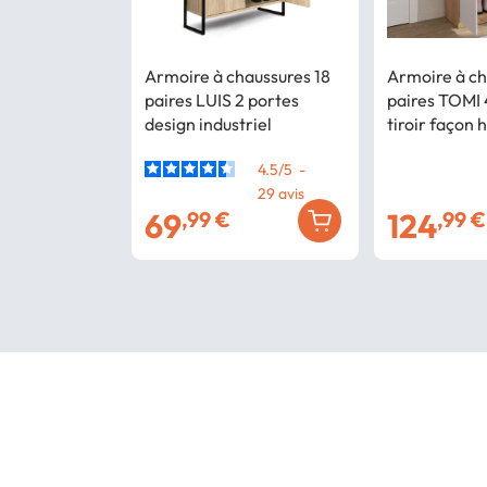
Armoire à chaussures 18
Armoire à ch
paires LUIS 2 portes
paires TOMI 
design industriel
tiroir façon 
4.5
/
5
-
29
avis
69
124
,99 €
,99 €