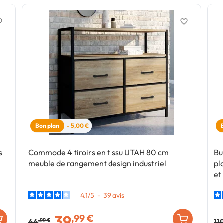
border
favorite_border
Bon plan
- 5,00 €
s
Commode 4 tiroirs en tissu UTAH 80 cm
Bu
meuble de rangement design industriel
pl
et
4.1
/
5
-
39
avis
39
,99 €
44
11
,99 €