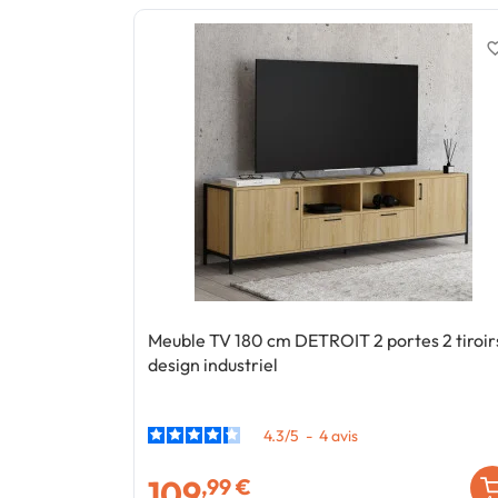
favorite_
Meuble TV 180 cm DETROIT 2 portes 2 tiroir
design industriel
4.3
/
5
-
4
avis
109
,99 €