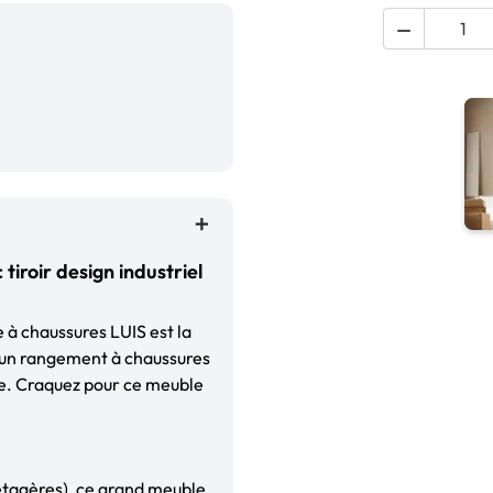

iroir design industriel
 à chaussures LUIS est la
d’un rangement à chaussures
lle. Craquez pour ce meuble
 étagères), ce grand meuble