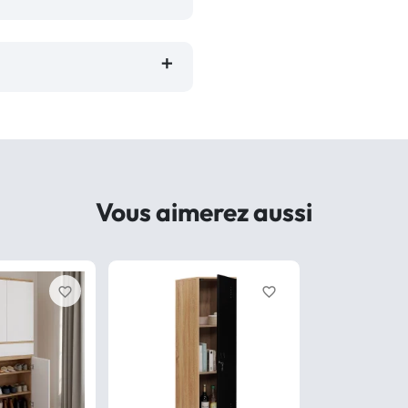
Vous aimerez aussi
favorite_border
favorite_border