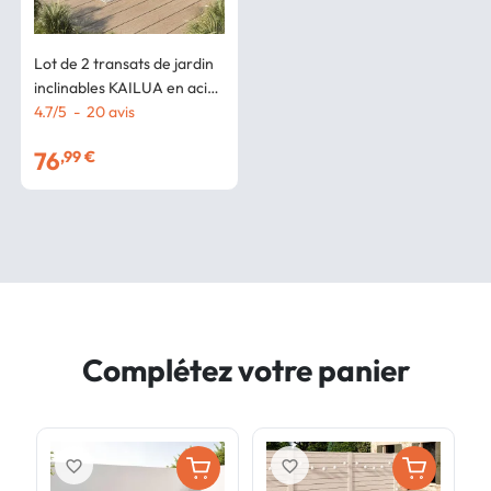
Lot de 2 transats de jardin
inclinables KAILUA en acier
gris anthracite et toile grise
4.7
/
5
-
20
avis
76
,99 €
Complétez votre panier
favorite_border
favorite_border