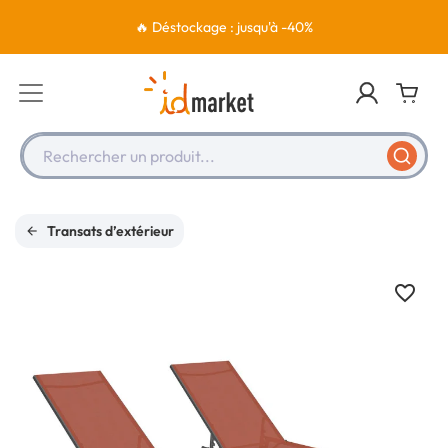
🔥 Déstockage : jusqu'à -40%
Rechercher un produit...
Transats d’extérieur
favorite_border