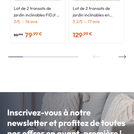
Lot de 2 transats de
Lot de 2 transats de
jardin inclinables FIDJI en
jardin inclinables en
acier gris anthracite et
3
/
5
-
14
avis
aluminium SINTRA gris
3.2
/
5
-
17
avis
toile grise
anthracite et noir
79
129
,99 €
,99 €
99
,99 €
Inscrivez-vous à notre
newsletter et profitez de toutes
nos offres en avant-première !