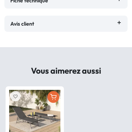
Fiche technique
Avis client
Vous aimerez aussi
favorite_border