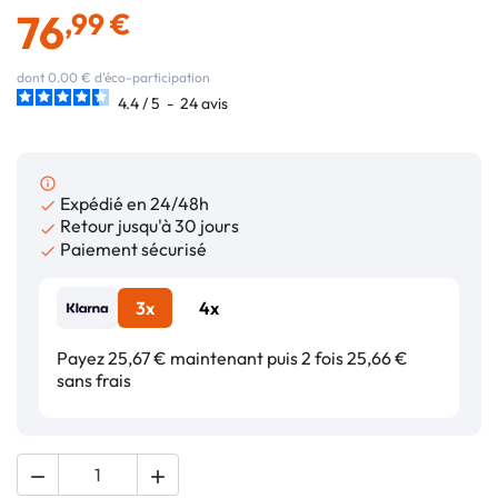
76
,99 €
dont 0.00 € d'éco-participation
4.4
/
5
-
24
avis
info_outline
Expédié en 24/48h

Retour jusqu'à 30 jours

Paiement sécurisé

3x
4x
Payez 25,67 € maintenant puis 2 fois 25,66 €
sans frais

