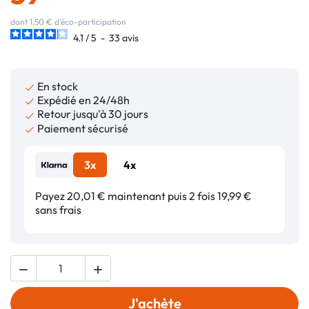
dont 1.50 € d'éco-participation
4.1
/
5
-
33
avis
En stock

Expédié en 24/48h

Retour jusqu'à 30 jours

Paiement sécurisé

3x
4x
Payez 20,01 € maintenant puis 2 fois 19,99 €
sans frais


J'achète