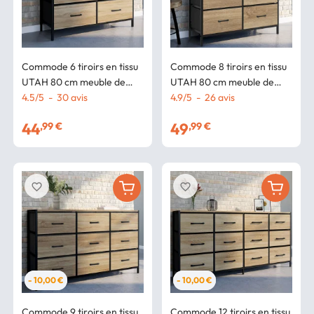
Commode 6 tiroirs en tissu
Commode 8 tiroirs en tissu
UTAH 80 cm meuble de
UTAH 80 cm meuble de
rangement design
4.5
/
5
-
30
avis
rangement design
4.9
/
5
-
26
avis
industriel
industriel
44
49
,99 €
,99 €
favorite_border
favorite_border
- 10,00 €
- 10,00 €
Commode 9 tiroirs en tissu
Commode 12 tiroirs en tissu