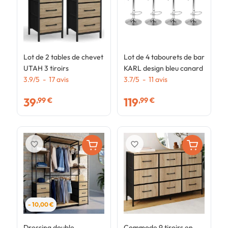
Lot de 2 tables de chevet
Lot de 4 tabourets de bar
C
UTAH 3 tiroirs
KARL design bleu canard
t
3.9
/
5
-
17
avis
3.7
/
5
-
11
avis
d
4
i
39
119
,99 €
,99 €
favorite_border
favorite_border
- 10,00 €
Dressing double
Commode 9 tiroirs en