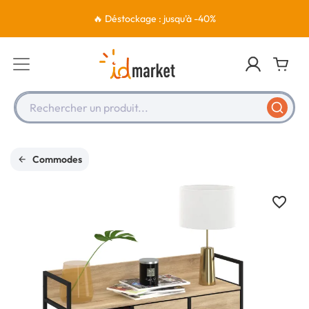
🔥 Déstockage : jusqu'à -40%
Rechercher un produit...
Commodes
favorite_border