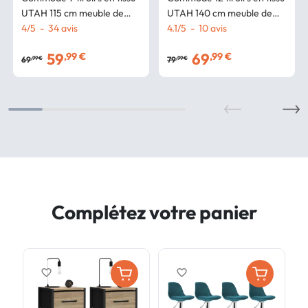
UTAH 115 cm meuble de
UTAH 140 cm meuble de
rangement design
4
/
5
-
34
avis
rangement design
4.1
/
5
-
10
avis
industriel
industriel
59
69
,99 €
,99 €
69
79
,99 €
,99 €
Complétez votre panier
favorite_border
favorite_border