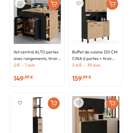
favorite_border
favorite_border
Ilot central ALTO portes
Buffet de cuisine 120 CM
B
avec rangements, tiroirs,
CINA 6 portes + tiroir
c
rangement coulissant et
2
/
5
-
1
avis
noir et façon hêtre
3.6
/
5
-
39
avis
1
4
plan de travail façon
t
149
159
,99 €
,99 €
hêtre et noir
favorite_border
favorite_border