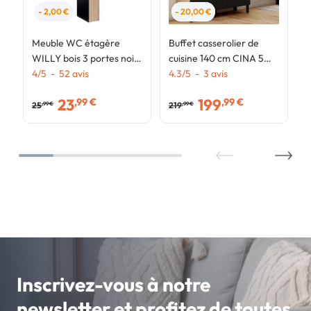
- 2,00 €
- 20,00 €
Meuble WC étagère
Buffet casserolier de
WILLY bois 3 portes noir
cuisine 140 cm CINA 5
et hêtre
4
/
5
-
52
avis
portes + 3 tiroirs façon
4.3
/
5
-
3
avis
hêtre et noir
23
199
,99 €
,99 €
25
219
,99 €
,99 €
Inscrivez-vous à notre
newsletter et profitez de toutes