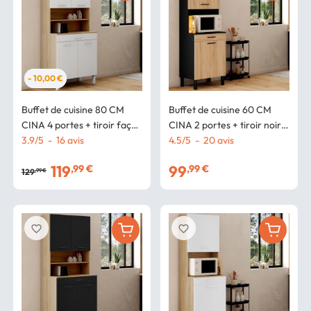
- 10,00 €
Buffet de cuisine 80 CM
Buffet de cuisine 60 CM
CINA 4 portes + tiroir façon
CINA 2 portes + tiroir noir
hêtre et blanc
3.9
/
5
-
16
avis
et façon hêtre
4.5
/
5
-
20
avis
119
99
,99 €
,99 €
129
,99 €
favorite_border
favorite_border