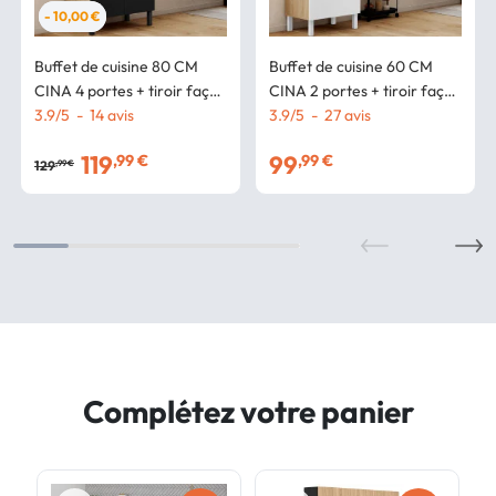
- 10,00 €
Buffet de cuisine 80 CM
Buffet de cuisine 60 CM
CINA 4 portes + tiroir façon
CINA 2 portes + tiroir façon
hêtre et noir
3.9
/
5
-
14
avis
hêtre et blanc
3.9
/
5
-
27
avis
119
99
,99 €
,99 €
129
,99 €
Complétez votre panier