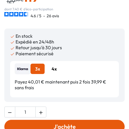
129
dont 7.40 € d'éco-participation
4.6
/
5
-
26
avis
En stock

Expédié en 24/48h

Retour jusqu'à 30 jours

Paiement sécurisé

3x
4x
Payez 40,01 € maintenant puis 2 fois 39,99 €
sans frais


J'achète