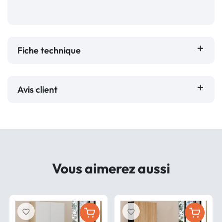
Fiche technique
Avis client
Vous aimerez aussi
favorite_border
favorite_border