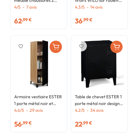
meuble chaussures 2
tiroirs WILO sur roulettes
p
portes en métal noir
4
/
5
-
7
avis
colonne gain de place
4.3
/
5
-
14
avis
f
4
noir et façon hêtre
i
62
36
,99 €
,99 €
favorite_border
favorite_border
Armoire vestiaire ESTER
Table de chevet ESTER 1
1 porte métal noir et
porte métal noir design
contour bois design
4.6
/
5
-
29
avis
industriel
4.2
/
5
-
34
avis
industriel
56
22
,99 €
,99 €