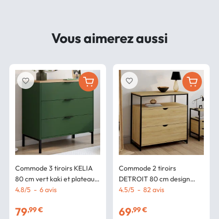
Vous aimerez aussi
favorite_border
favorite_border
Commode 3 tiroirs KELIA
Commode 2 tiroirs
80 cm vert kaki et plateau
DETROIT 80 cm design
bois
4.8
/
5
-
6
avis
industriel avec étagère
4.5
/
5
-
82
avis
79
69
,99 €
,99 €