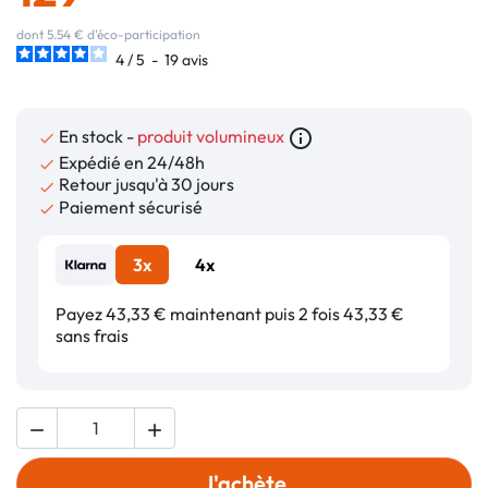
dont 5.54 € d'éco-participation
4
/
5
-
19
avis
En stock -
produit volumineux
info_outline

Expédié en 24/48h

Retour jusqu'à 30 jours

Paiement sécurisé

3x
4x
Payez 43,33 € maintenant puis 2 fois 43,33 €
sans frais


J'achète