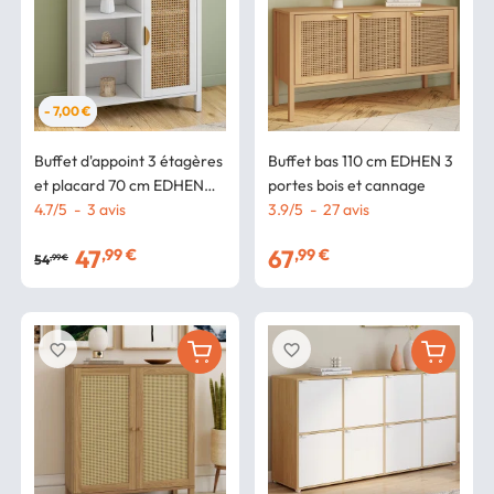
- 7,00 €
Buffet d'appoint 3 étagères
Buffet bas 110 cm EDHEN 3
et placard 70 cm EDHEN
portes bois et cannage
bois blanc et cannage
4.7
/
5
-
3
avis
3.9
/
5
-
27
avis
47
67
,99 €
,99 €
54
,99 €
favorite_border
favorite_border