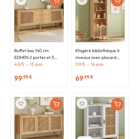
Buffet bas 140 cm
Etagère bibliothèque 4
B
EDHEN 2 portes et 3
niveaux avec placard
b
tiroirs bois et cannage
4.8
/
5
-
13
avis
EDHEN cannage et bois
3.9
/
5
-
16
avis
4
99
69
,99 €
,99 €
favorite_border
favorite_border