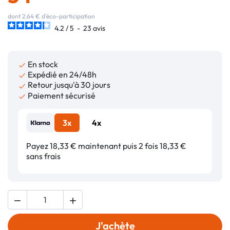
dont 2.64 € d'éco-participation
4.2
/
5
-
23
avis
En stock

Expédié en 24/48h

Retour jusqu'à 30 jours

Paiement sécurisé

3x
4x
Payez 18,33 € maintenant puis 2 fois 18,33 €
sans frais


J'achète