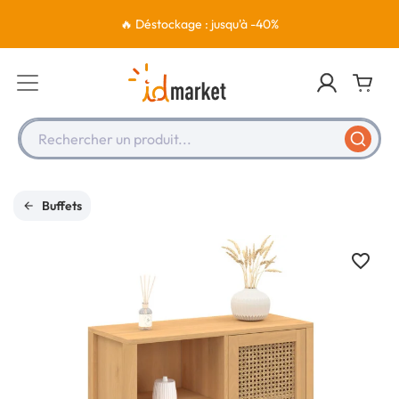
🔥 Déstockage : jusqu'à -40%
Rechercher un produit...
Buffets
favorite_border