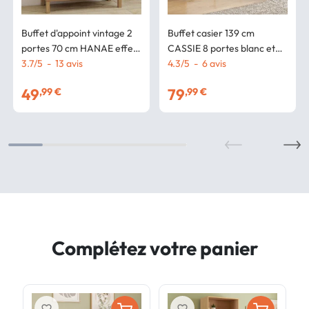
Buffet d'appoint vintage 2
Buffet casier 139 cm
portes 70 cm HANAE effet
CASSIE 8 portes blanc et
naturel cannage
3.7
/
5
-
13
avis
bois
4.3
/
5
-
6
avis
49
79
,99 €
,99 €
Complétez votre panier
favorite_border
favorite_border