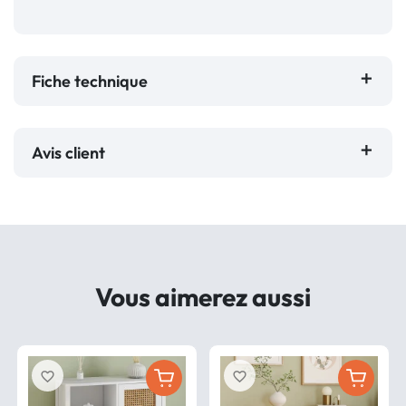
Fiche technique
Avis client
Vous aimerez aussi
favorite_border
favorite_border