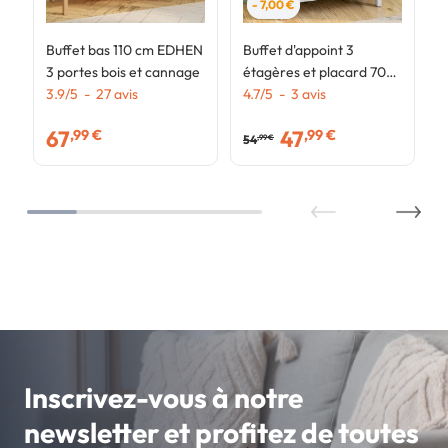
- 7,00 €
Buffet bas 110 cm EDHEN
Buffet d'appoint 3
3 portes bois et cannage
étagères et placard 70
3.9
/
5
-
27
avis
cm EDHEN bois blanc et
4.7
/
5
-
3
avis
cannage
67
47
,99 €
,99 €
54
,99 €
Inscrivez-vous à notre
newsletter et profitez de toutes