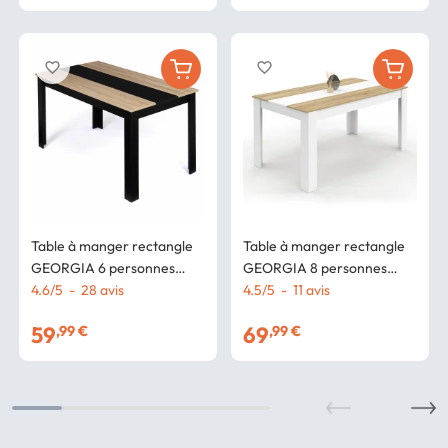
favorite_border
favorite_border
Table à manger rectangle
Table à manger rectangle
GEORGIA 6 personnes
GEORGIA 8 personnes
noire et imitation hêtre 140
4.6
/
5
-
28
avis
blanche et imitation hêtre
4.5
/
5
-
11
avis
x 80 cm
160 x 80 cm
59
69
,99 €
,99 €