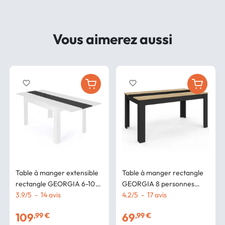
Vous aimerez aussi
favorite_border
favorite_border
Table à manger extensible
Table à manger rectangle
rectangle GEORGIA 6-10
GEORGIA 8 personnes
personnes blanche et grise
3.9
/
5
-
14
avis
noire et imitation hêtre 160
4.2
/
5
-
17
avis
140-220 x 90 cm
x 90 cm
109
69
,99 €
,99 €