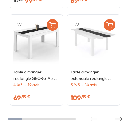
99
69
b
114
1
,99 €
1
favorite_border
favorite_border
Table à manger
Table à manger
rectangle GEORGIA 8
extensible rectangle
personnes blanche et
4.4
/
5
-
19
avis
GEORGIA 6-10
3.9
/
5
-
14
avis
noire 160 x 80 cm
personnes blanche et
69
109
,99 €
,99 €
grise 140-220 x 90 cm