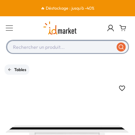
🔥 Déstockage : jusqu'à -40%
Rechercher un produit...
Tables
favorite_border