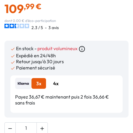
109
,99 €
dont 0.00 € d'éco-participation
2.3
/
5
-
3
avis
En stock -
produit volumineux
info_outline

Expédié en 24/48h

Retour jusqu'à 30 jours

Paiement sécurisé

3x
4x
Payez 36,67 € maintenant puis 2 fois 36,66 €
sans frais

