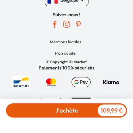
keyboard_arrow_down
Belgique
Suivez-nous !
Mentions légales
Plan du site
© Copyright ID Market
Paiements 100% sécurisés
J'achète
109,99 €