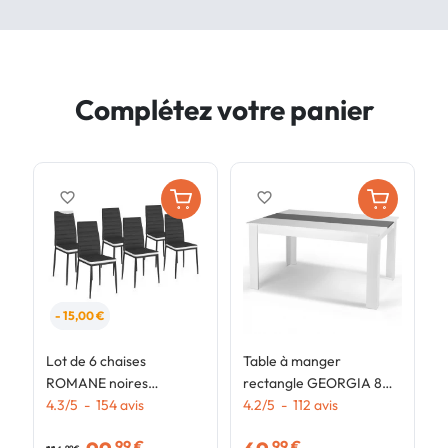
Complétez votre panier
favorite_border
favorite_border
- 15,00 €
Lot de 6 chaises
Table à manger
T
ROMANE noires
rectangle GEORGIA 8
e
bandeau blanc pour salle
4.3
/
5
-
154
avis
personnes blanche et
4.2
/
5
-
112
avis
E
4
à manger
grise 160 x 80 cm
p
,99 €
,99 €