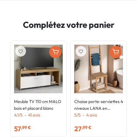
Complétez votre panier
favorite_border
favorite_border
Meuble TV 110 cm MALO
Chaise porte-serviettes 4
T
bois et placard blanc
niveaux LANA en
r
4.1
/
5
-
41
avis
bambou
5
/
5
-
4
avis
r
4
t
57
27
,99 €
,99 €
b
h