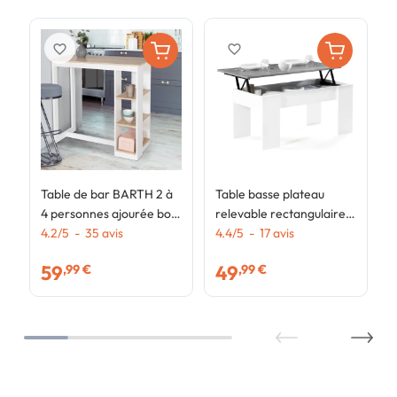
favorite_border
favorite_border
Table de bar BARTH 2 à
Table basse plateau
4 personnes ajourée bois
relevable rectangulaire
blanc et plateau façon
4.2
/
5
-
35
avis
TARA bois blanc et effet
4.4
/
5
-
17
avis
hêtre
béton
59
49
,99 €
,99 €