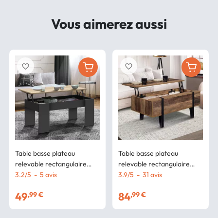
Vous aimerez aussi
favorite_border
favorite_border
Table basse plateau
Table basse plateau
relevable rectangulaire
relevable rectangulaire
TARA bois noir et imitation
3.2
/
5
-
5
avis
AUSTRIA bois pied épingle
3.9
/
5
-
31
avis
hêtre
49
84
,99 €
,99 €