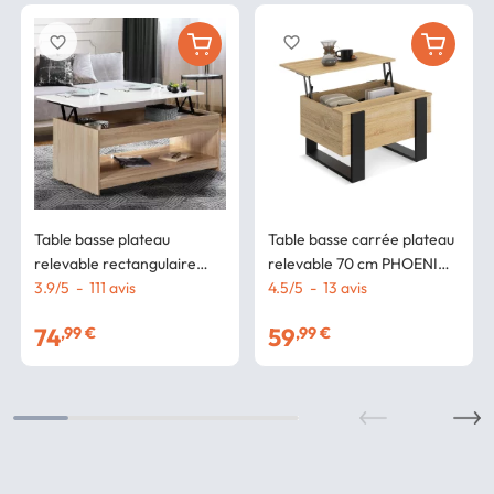
favorite_border
favorite_border
Table basse plateau
Table basse carrée plateau
relevable rectangulaire
relevable 70 cm PHOENIX
SOA bois imitation hêtre
3.9
/
5
-
111
avis
bois et noir
4.5
/
5
-
13
avis
plateau blanc
74
59
,99 €
,99 €