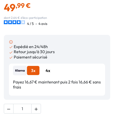
49
,99 €
dont 2.64 € d'éco-participation
4
/
5
-
4
avis
info_outline
Expédié en 24/48h

Retour jusqu'à 30 jours

Paiement sécurisé

3x
4x
Payez 16,67 € maintenant puis 2 fois 16,66 € sans
frais

