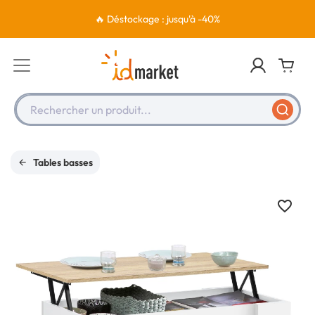
🔥 Déstockage : jusqu'à -40%
Rechercher un produit...
Tables basses
favorite_border