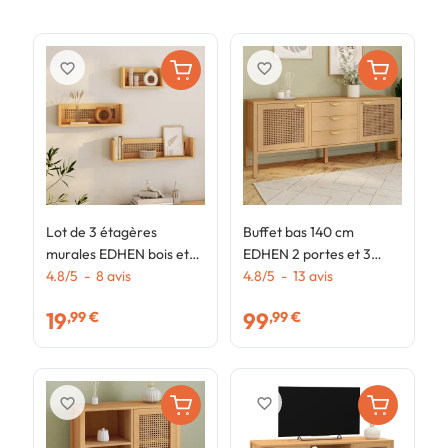
favorite_border
favorite_border
Lot de 3 étagères
Buffet bas 140 cm
B
murales EDHEN bois et
EDHEN 2 portes et 3
3
cannage 60/45/30 cm
4.8
/
5
-
8
avis
tiroirs bois et cannage
4.8
/
5
-
13
avis
3
19
99
,99 €
,99 €
favorite_border
favorite_border