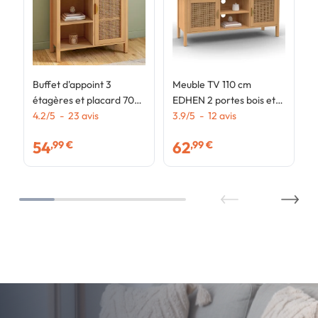
Buffet d'appoint 3
Meuble TV 110 cm
étagères et placard 70
EDHEN 2 portes bois et
cm EDHEN bois et
4.2
/
5
-
23
avis
cannage
3.9
/
5
-
12
avis
cannage
54
62
,99 €
,99 €