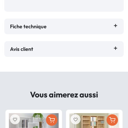
Fiche technique
Avis client
Vous aimerez aussi
favorite_border
favorite_border