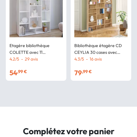
Etagère bibliothèque
Bibliothèque étagère CD
COLETTE avec 11
CEYLIA 30 cases avec
compartiments blanc 143
4.2
/
5
-
29
avis
étagères modulables effet
4.3
/
5
-
16
avis
cm
bois
54
79
,99 €
,99 €
Complétez votre panier