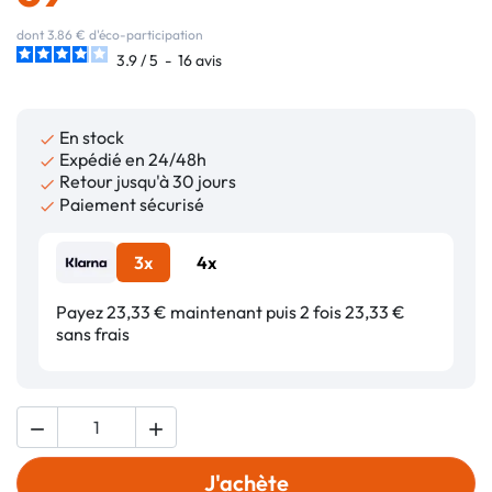
dont 3.86 € d'éco-participation
3.9
/
5
-
16
avis
En stock

Expédié en 24/48h

Retour jusqu'à 30 jours

Paiement sécurisé

3x
4x
Payez 23,33 € maintenant puis 2 fois 23,33 €
sans frais


J'achète