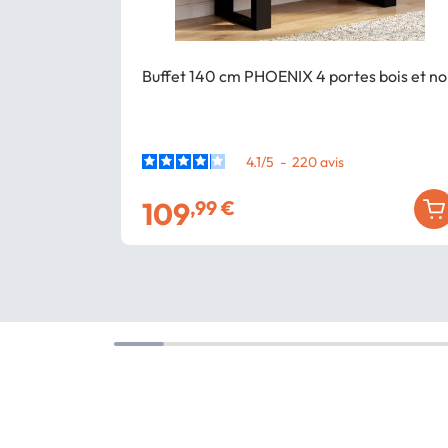
Buffet 140 cm PHOENIX 4 portes bois et no
4.1
/
5
-
220
avis
109
,99 €