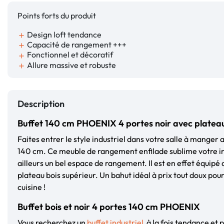
Points forts du produit
Design loft tendance
add
Capacité de rangement +++
add
Fonctionnel et décoratif
add
Allure massive et robuste
add
Description
Buffet 140 cm PHOENIX 4 portes noir avec plateau
Faites entrer le style industriel dans votre salle à manger
140 cm. Ce meuble de rangement enfilade sublime votre int
ailleurs un bel espace de rangement. Il est en effet équipé 
plateau bois supérieur. Un bahut idéal à prix tout doux pour
cuisine !
Buffet bois et noir 4 portes 140 cm PHOENIX
Vous recherchez un
buffet industriel
à la fois tendance et p