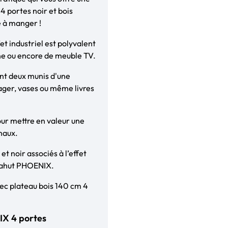
 portes noir et bois
e à manger !
et industriel est polyvalent
ine ou encore de meuble TV.
ont deux munis d'une
ager, vases ou même livres
our mettre en valeur une
inaux.
et noir associés à l’effet
 bahut PHOENIX.
vec plateau bois 140 cm 4
NIX 4 portes