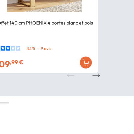
ffet 140 cm PHOENIX 4 portes blanc et bois
Buffet 140 cm
bois et noir
3.1
/
5
-
9
avis
109
129
,99 €
,99 €