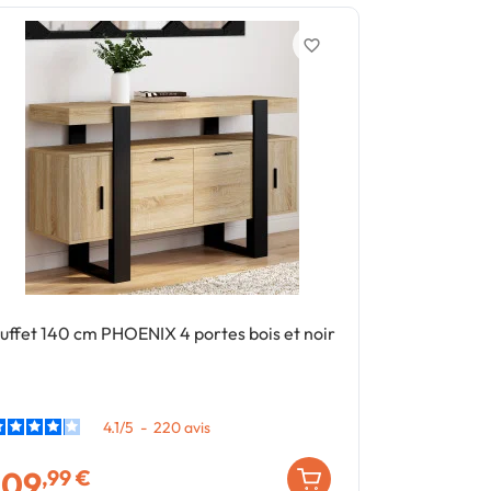
favorite_border
uffet 140 cm PHOENIX 4 portes bois et noir
Buffet 100 cm
et noir
4.1
/
5
-
220
avis
109
79
,99 €
,99 €