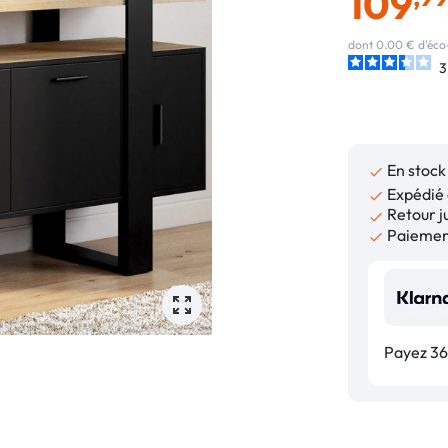
109
dont 0.00 € d'éco
3
En stock

Expédié 

Retour ju

Paiement

Payez 36,