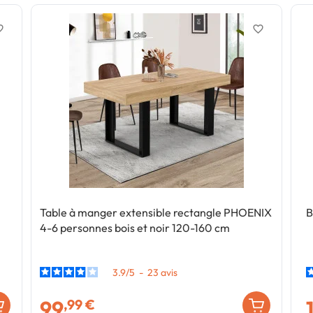
border
favorite_border
Table à manger extensible rectangle PHOENIX
B
4-6 personnes bois et noir 120-160 cm
3.9
/
5
-
23
avis
99
,99 €