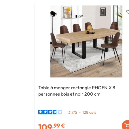
favorite_
Table à manger rectangle PHOENIX 8
personnes bois et noir 200 cm
3.7
/
5
-
128
avis
109
,99 €