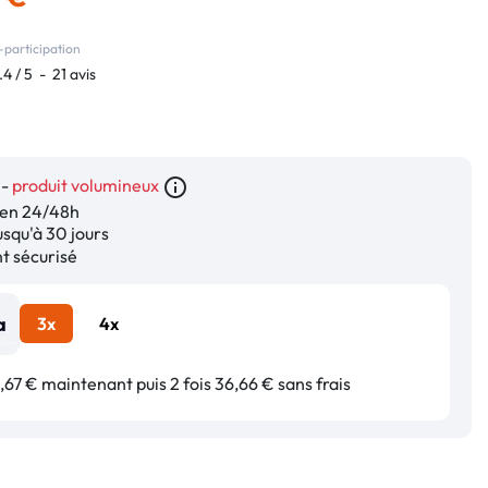
-participation
.4
/
5
-
21
avis
 -
produit volumineux
info_outline
en 24/48h
squ'à 30 jours
 sécurisé
3x
4x
67 € maintenant puis 2 fois 36,66 € sans frais