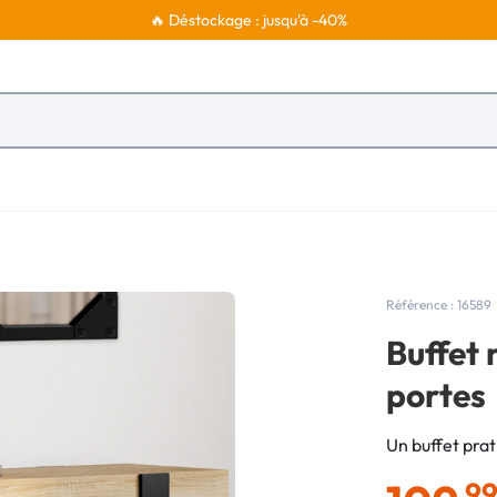
🔥 Déstockage : jusqu'à -40%
Référence : 16589
Buffet 
portes
Un buffet prati
,9