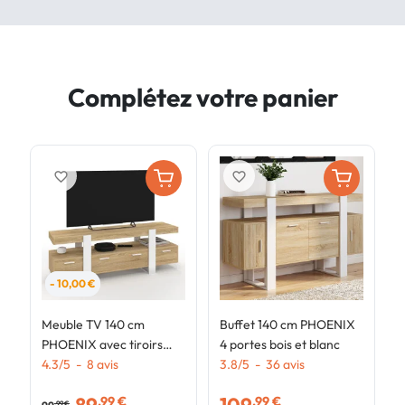
Complétez votre panier
favorite_border
favorite_border
- 10,00 €
Meuble TV 140 cm
Buffet 140 cm PHOENIX
B
PHOENIX avec tiroirs
4 portes bois et blanc
3
bois et blanc
4.3
/
5
-
8
avis
3.8
/
5
-
36
avis
e
4
,99 €
,99 €
,99 €