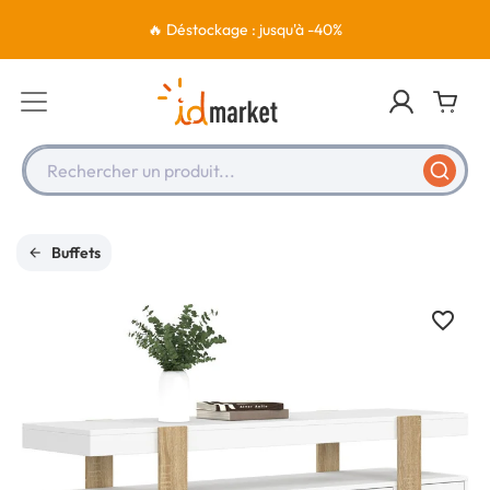
🔥 Déstockage : jusqu'à -40%
Rechercher un produit...
Buffets
favorite_border