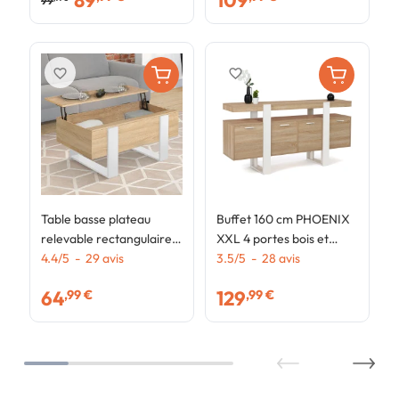
89
109
99
favorite_border
favorite_border
Table basse plateau
Buffet 160 cm PHOENIX
relevable rectangulaire
XXL 4 portes bois et
PHOENIX bois et blanc
4.4
/
5
-
29
avis
blanc
3.5
/
5
-
28
avis
64
129
,99 €
,99 €