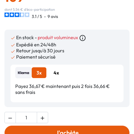
dont 5.54 € d'éco-participation
3.1
/
5
-
9
avis
En stock -
produit volumineux
info_outline

Expédié en 24/48h

Retour jusqu'à 30 jours

Paiement sécurisé

3x
4x
Payez 36,67 € maintenant puis 2 fois 36,66 €
sans frais


J'achète