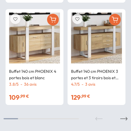
favorite_border
favorite_border
Buffet 140 cm PHOENIX 4
Buffet 140 cm PHOENIX 3
portes bois et blanc
portes et 3 tiroirs bois et
3.8
/
5
-
36
avis
blanc
4.7
/
5
-
3
avis
109
129
,99 €
,99 €