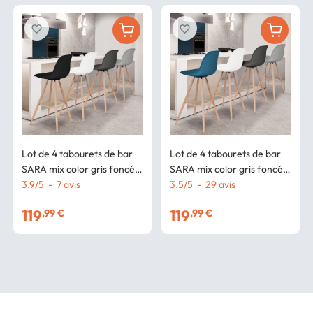
favorite_border
favorite_border
Lot de 4 tabourets de bar
Lot de 4 tabourets de bar
SARA mix color gris foncé,
SARA mix color gris foncé,
gris clair, blanc et noir
3.9
/
5
-
7
avis
gris clair, blanc et bleu
3.5
/
5
-
29
avis
canard
119
119
,99 €
,99 €