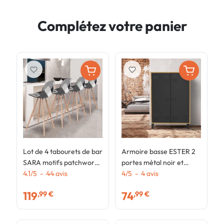
Complétez votre panier
favorite_border
favorite_border
Lot de 4 tabourets de bar
Armoire basse ESTER 2
L
SARA motifs patchworks
portes métal noir et
T
noirs, gris et blancs
4.1
/
5
-
44
avis
contour bois design
4
/
5
-
4
avis
a
4
industriel
119
74
,99 €
,99 €