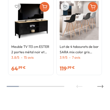
favorite_border
favorite_border
Meuble TV 113 cm ESTER
Lot de 4 tabourets de bar
2 portes métal noir et
SARA mix color gris
plateau bois design
3.8
/
5
-
15
avis
foncé, gris clair, blanc et
3.9
/
5
-
7
avis
industriel
noir
64
119
,99 €
,99 €