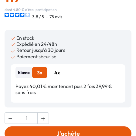
dont 4.80 € d'éco-participation
3.8
/
5
-
78
avis
En stock

Expédié en 24/48h

Retour jusqu'à 30 jours

Paiement sécurisé

3x
4x
Payez 40,01 € maintenant puis 2 fois 39,99 €
sans frais


J'achète