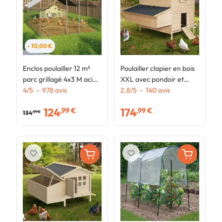
- 10,00 €
Enclos poulailler 12 m²
Poulailler clapier en bois
S
parc grillagé 4x3 M acier
XXL avec pondoir et
j
galvanisé
4
/
5
-
978
avis
tiroir à déjections 6
2.8
/
5
-
140
avis
a
4
poules
+
124
174
,99 €
,99 €
134
,99 €
favorite_border
favorite_border