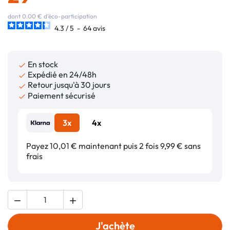
dont 0.00 € d'éco-participation
4.3
/
5
-
64
avis
En stock

Expédié en 24/48h

Retour jusqu'à 30 jours

Paiement sécurisé

3x
4x
Payez 10,01 € maintenant puis 2 fois 9,99 € sans
frais


J'achète