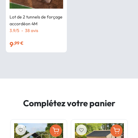
Lot de 2 tunnels de forçage
accordéon 4M
3.9
/
5
-
38
avis
9
,99 €
Complétez votre panier
favorite_border
favorite_border