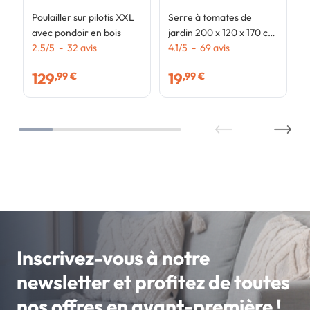
Poulailler sur pilotis XXL
Serre à tomates de
avec pondoir en bois
jardin 200 x 120 x 170 cm
2.5
/
5
-
32
avis
avec bâche transparente
4.1
/
5
-
69
avis
+ arceaux en acier
129
19
,99 €
,99 €
Inscrivez-vous à notre
newsletter et profitez de toutes
nos offres en avant-première !