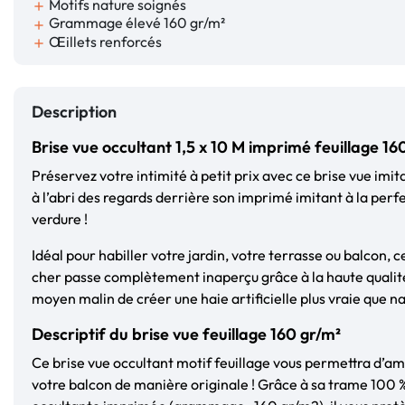
Motifs nature soignés
add
Grammage élevé 160 gr/m²
add
Œillets renforcés
add
Description
Brise vue occultant 1,5 x 10 M imprimé feuillage 16
Préservez votre intimité à petit prix avec ce brise vue imit
à l’abri des regards derrière son imprimé imitant à la perfe
verdure !
Idéal pour habiller votre jardin, votre terrasse ou balcon, c
cher passe complètement inaperçu grâce à la haute qualité
moyen malin de créer une haie artificielle plus vraie que nat
Descriptif du brise vue feuillage 160 gr/m²
Ce brise vue occultant motif feuillage vous permettra d’a
votre balcon de manière originale ! Grâce à sa trame 100 