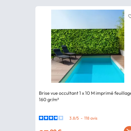
favorite_
Brise vue occultant 1 x 10 M imprimé feuillag
160 gr/m²
3.8
/
5
-
118
avis