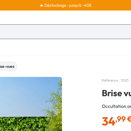
🔥 Déstockage : jusqu'à -40%
ise-vues
Référence : 13120
Brise v
Occultation or
34
,99 