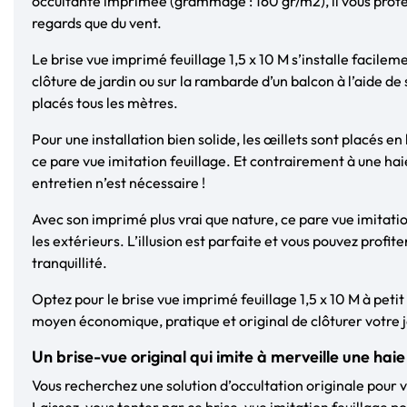
occultante imprimée (grammage : 160 gr/m2), il vous protè
regards que du vent.
Le brise vue imprimé feuillage 1,5 x 10 M s’installe facile
clôture de jardin ou sur la rambarde d’un balcon à l’aide de
placés tous les mètres.
Pour une installation bien solide, les œillets sont placés en 
ce pare vue imitation feuillage. Et contrairement à une hai
entretien n’est nécessaire !
Avec son imprimé plus vrai que nature, ce pare vue imitatio
les extérieurs. L’illusion est parfaite et vous pouvez profit
tranquillité.
Optez pour le brise vue imprimé feuillage 1,5 x 10 M à petit
moyen économique, pratique et original de clôturer votre j
Un brise-vue original qui imite à merveille une haie a
Vous recherchez une solution d’occultation originale pour v
Laissez-vous tenter par ce brise-vue imitation feuillage po