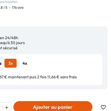
participation
.8
/
5
-
176
avis
en 24/48h
squ'à 30 jours
 sécurisé
3x
4x
67 € maintenant puis 2 fois 11,66 € sans frais
Ajouter au panier
favorite_border
