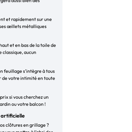
gera aussi bien des
ment et rapidement sur une
 ses œillets métalliques
haut et en bas de la toile de
e classique, aucun
n feuillage s’intègre à tous
er de votre intimité en toute
 prix si vous cherchez un
ardin ou votre balcon !
rtificielle
os clôtures en grillage ?
ur vous mettre à l’abri des