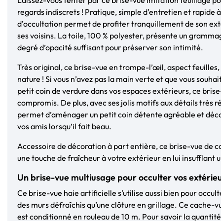
regards indiscrets ! Pratique, simple d’entretien et rapide à 
d’occultation permet de profiter tranquillement de son ext
ses voisins. La toile, 100 % polyester, présente un gramma
degré d’opacité suffisant pour préserver son intimité.
Très original, ce brise-vue en trompe-l’œil, aspect feuilles,
nature ! Si vous n’avez pas la main verte et que vous souh
petit coin de verdure dans vos espaces extérieurs, ce bris
compromis. De plus, avec ses jolis motifs aux détails très r
permet d’aménager un petit coin détente agréable et déco
vos amis lorsqu’il fait beau.
Accessoire de décoration à part entière, ce brise-vue de c
une touche de fraîcheur à votre extérieur en lui insufflant u
Un brise-vue multiusage pour occulter vos extérie
Ce brise-vue haie artificielle s’utilise aussi bien pour occu
des murs défraîchis qu’une clôture en grillage. Ce cache-vu
est conditionné en rouleau de 10 m. Pour savoir la quantit