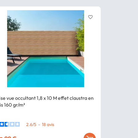
favorite_border
ise vue occultant 1,8 x 10 M effet claustra en
Brise vue occu
is 160 gr/m²
bois 160 gr/m
2.6
/
5
-
18
avis