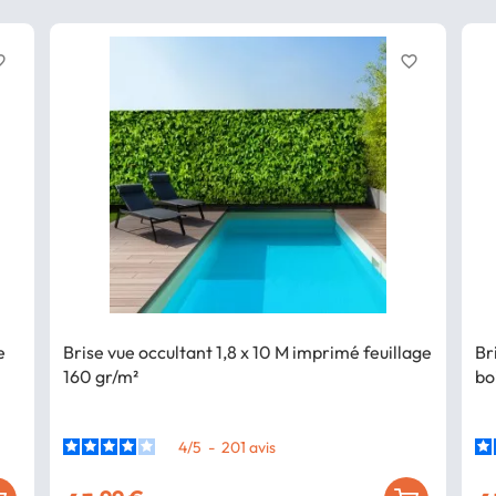
border
favorite_border
e
Brise vue occultant 1,8 x 10 M imprimé feuillage
Br
160 gr/m²
bo
4
/
5
-
201
avis