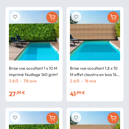
favorite_border
favorite_border
Brise vue occultant 1 x 10 M
Brise vue occultant 1,8 x 10
imprimé feuillage 160 gr/m²
M effet claustra en bois 160
3.8
/
5
-
118
avis
gr/m²
2.6
/
5
-
18
avis
27
41
,99 €
,99 €
favorite_border
favorite_border