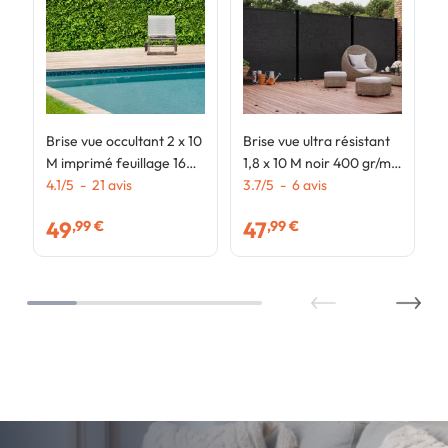
Brise vue occultant 2 x 10
Brise vue ultra résistant
M imprimé feuillage 160
1,8 x 10 M noir 400 gr/m²
gr/m²
4.1
/
5
-
21
avis
haut de gamme
3.7
/
5
-
6
avis
49
47
,99 €
,99 €