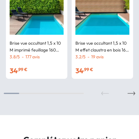
Brise vue occultant 1,5 x 10
Brise vue occultant 1,5 x 10
M imprimé feuillage 160
M effet claustra en bois 160
gr/m²
3.8
/
5
-
177
avis
gr/m²
3.2
/
5
-
19
avis
34
34
,99 €
,99 €