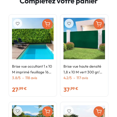
Complétez votre panier
favorite_border
favorite_border
Brise vue occultant 1 x 10
Brise vue haute densité
B
M imprimé feuillage 160
1,8 x 10 M vert 300 gr/m²
1
gr/m²
3.8
/
5
-
118
avis
qualité PRO
4.2
/
5
-
117
avis
1
2
27
37
,99 €
,99 €
favorite_border
favorite_border