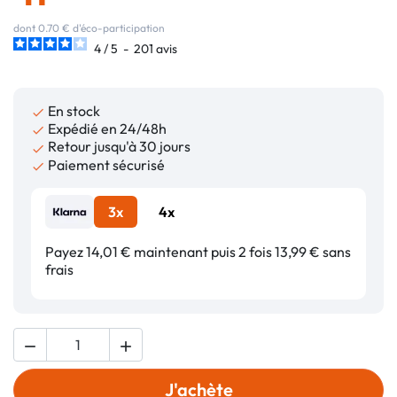
dont 0.70 € d'éco-participation
4
/
5
-
201
avis
En stock

Expédié en 24/48h

Retour jusqu'à 30 jours

Paiement sécurisé

3x
4x
Payez 14,01 € maintenant puis 2 fois 13,99 € sans
frais


J'achète