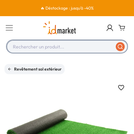
🔥 Déstockage : jusqu'à -40%
Rechercher un produit...
Revêtement sol extérieur
favorite_border