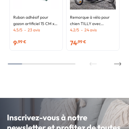
Ruban adhésif pour
Remorque à vélo pour
gazon artificiel 15 CM x
chien TILLY avec
10 M
4.5
/
5
-
23
avis
réflecteurs 128 x 52 x 102
4.2
/
5
-
24
avis
cm pour animaux de
9
74
,99 €
,99 €
compagnie
Inscrivez-vous à notre
newsletter et profitez de toutes