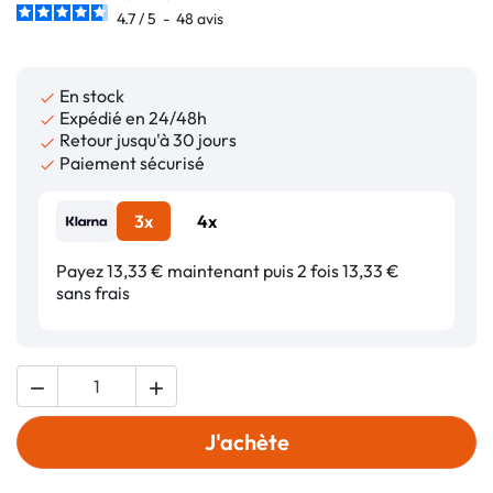
4.7
/
5
-
48
avis
En stock

Expédié en 24/48h

Retour jusqu'à 30 jours

Paiement sécurisé

3x
4x
Payez 13,33 € maintenant puis 2 fois 13,33 €
sans frais


J'achète