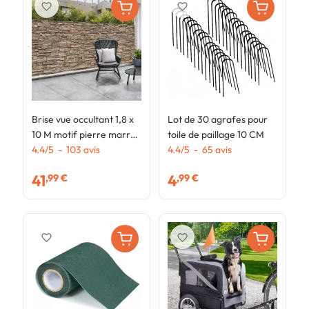
favorite_border
favorite_border
Brise vue occultant 1,8 x
Lot de 30 agrafes pour
G
10 M motif pierre marron
toile de paillage 10 CM
a
160 gr/m²
4.4
/
5
-
103
avis
4.4
/
5
-
65
avis
d
4
b
41
4
,99 €
,99 €
favorite_border
favorite_border