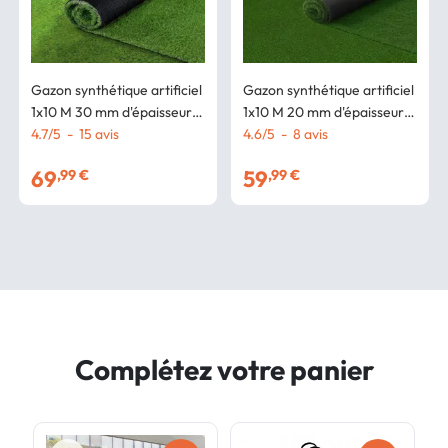
Gazon synthétique artificiel
Gazon synthétique artificiel
1x10 M 30 mm d'épaisseur
1x10 M 20 mm d'épaisseur
pour jardin et balcon
4.7
/
5
-
15
avis
pour jardin et balcon
4.6
/
5
-
8
avis
69
59
,99 €
,99 €
Complétez votre panier