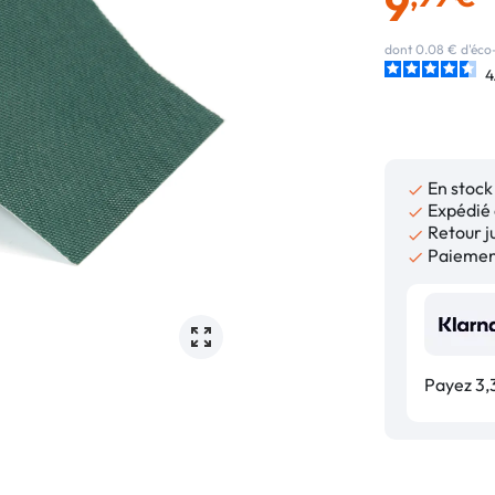
9
dont 0.08 € d'éco-
4
En stock

Expédié 

Retour ju

Paiement

Payez 3,3