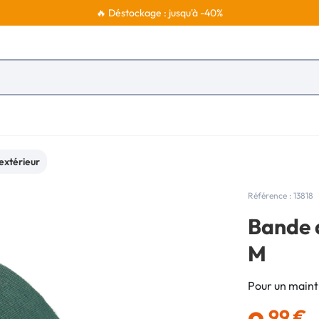
🔥 Déstockage : jusqu'à -40%
extérieur
Référence : 13818
Bande 
M
Pour un maint
,99 €