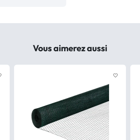
Vous aimerez aussi
border
favorite_border