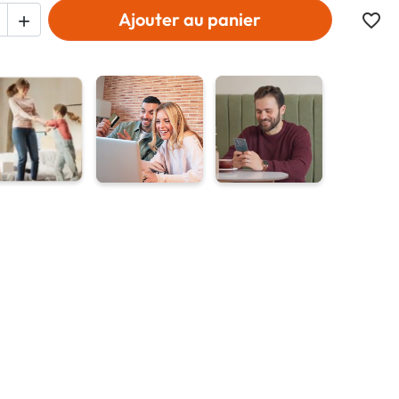
Ajouter au panier
favorite_border
