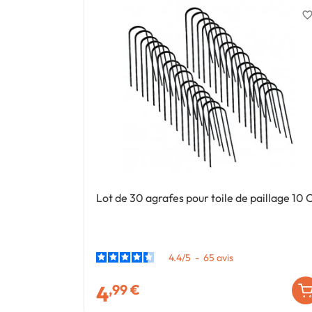
favorite_bord
Lot de 30 agrafes pour toile de paillage 10
4.4
/
5
-
65
avis
4
,99 €