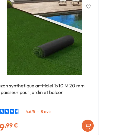
favorite_border
zon synthétique artificiel 1x10 M 20 mm
Bambou 
épaisseur pour jardin et balcon
4.6
/
5
-
8
avis
9
29
,99 €
,9