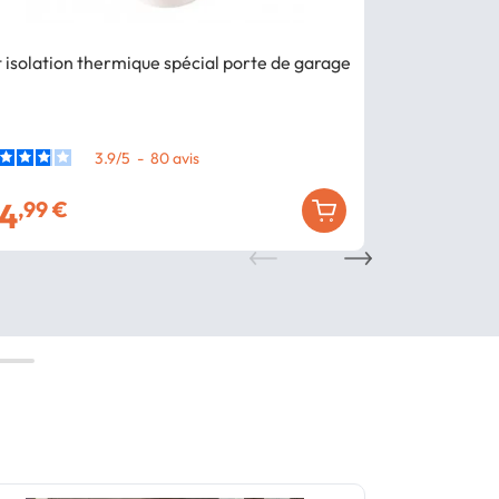
t isolation thermique spécial porte de garage
Lot de 2 ride
panneaux mur
3.9
/
5
-
80
avis
4
29
,99 €
,99 €