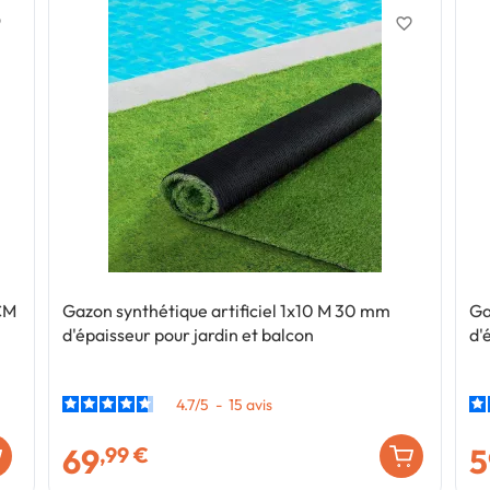
er
favorite_border
 CM
Gazon synthétique artificiel 1x10 M 30 mm
Ga
d'épaisseur pour jardin et balcon
d'
4.7
/
5
-
15
avis
69
5
,99 €