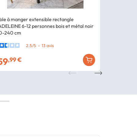
Bon plan
- 2
ble à manger extensible rectangle
Table à mang
DELEINE 6-12 personnes bois et métal noir
10 personnes
0-240 cm
160-200 cm
2.5
/
5
-
13
avis
59
12
,99 €
149
,99 €