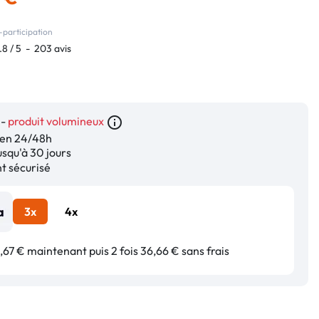
-participation
.8
/
5
-
203
avis
 -
produit volumineux
info_outline
en 24/48h
squ'à 30 jours
 sécurisé
3x
4x
67 € maintenant puis 2 fois 36,66 € sans frais