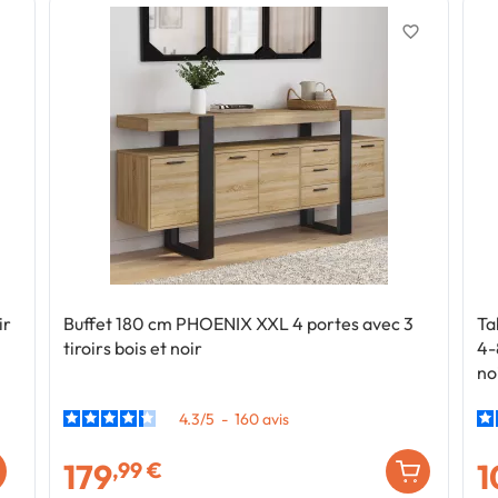
favorite_border
ir
Buffet 180 cm PHOENIX XXL 4 portes avec 3
Ta
tiroirs bois et noir
4-
no
4.3
/
5
-
160
avis
179
1
,99 €