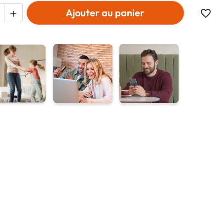
Ajouter au panier
favorite_border
