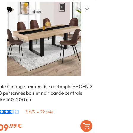
favorite_border
ble à manger extensible rectangle PHOENIX
Table à mang
8 personnes bois et noir bande centrale
personnes bo
ire 160-200 cm
3.6
/
5
-
72
avis
09
109
,99 €
,99 €