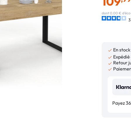
109
dont 0.00 € d'éco
3
En stock

Expédié 

Retour ju

Paiement

Payez 36,