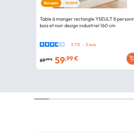
Bon plan
- 10,00 €
Table à manger rectangle YSEULT 8 person
bois et noir design industriel 160 cm
3.7
/
5
-
3
avis
59
,99 €
69
,99 €