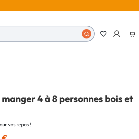
favorite_border
 manger 4 à 8 personnes bois et
ur vos repas !
9 €