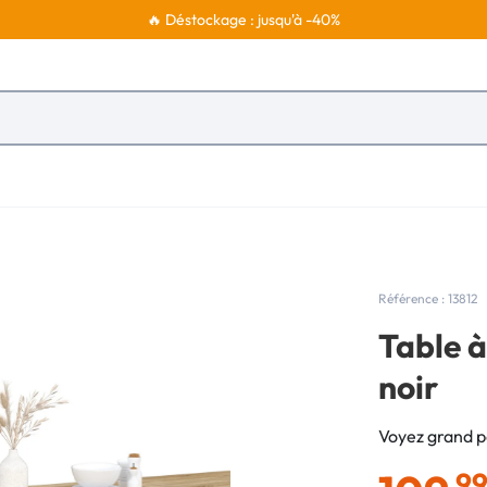
🔥 Déstockage : jusqu'à -40%
Référence : 13812
Table à
noir
Voyez grand po
,9