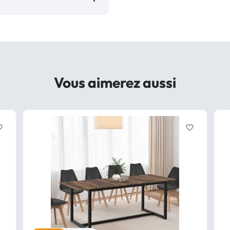
Vous aimerez aussi
border
favorite_border