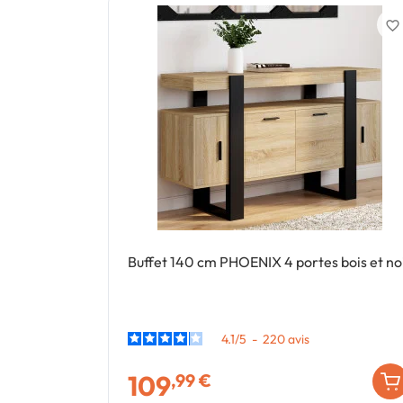
favorite_border
Buffet 140 cm PHOENIX 4 portes bois et no
4.1
/
5
-
220
avis
109
,99 €