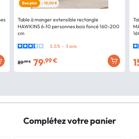
Bon plan
- 10,00 €
nes
Table à manger extensible rectangle
Ta
HAWKINS 6-10 personnes bois foncé 160-200
MA
cm
16
3.3
/
5
-
3
avis
79
1
,99 €
89
,99 €
Complétez votre panier