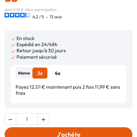
dont 0.52 € d'éco-participation
4.2
/
5
-
13
avis
En stock

Expédié en 24/48h

Retour jusqu'à 30 jours

Paiement sécurisé

3x
4x
Payez 12,01 € maintenant puis 2 fois 11,99 € sans
frais


J'achète