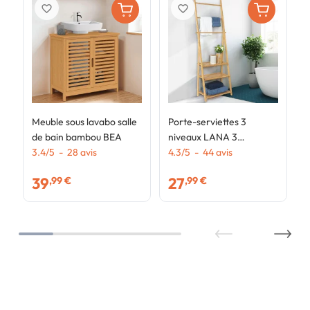
favorite_border
favorite_border
Meuble sous lavabo salle
Porte-serviettes 3
de bain bambou BEA
niveaux LANA 3
3.4
/
5
-
28
avis
étagères en bambou
4.3
/
5
-
44
avis
39
27
,99 €
,99 €