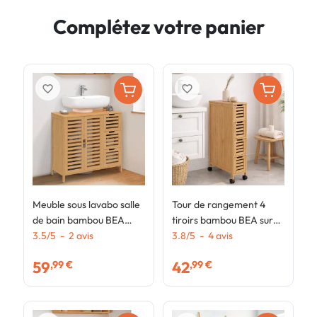
Complétez votre panier
favorite_border
favorite_border
Meuble sous lavabo salle
Tour de rangement 4
C
de bain bambou BEA
tiroirs bambou BEA sur
n
avec placard et 3 tiroirs
3.5
/
5
-
2
avis
roulettes colonne gain de
3.8
/
5
-
4
avis
5
place
59
42
,99 €
,99 €