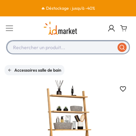
🔥 Déstockage : jusqu'à -40%
Rechercher un produit...
Accessoires salle de bain
favorite_border