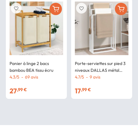
favorite_border
favorite_border
Panier à linge 2 bacs
Porte-serviettes sur pied 3
bambou BEA tissu écru
niveaux DALLAS métal
4.3
/
5
-
69
avis
blanc design industriel
4.7
/
5
-
9
avis
27
17
,99 €
,99 €