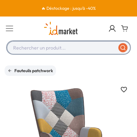
🔥 Déstockage : jusqu'à -40%
Rechercher un produit...
Fauteuils patchwork
favorite_border