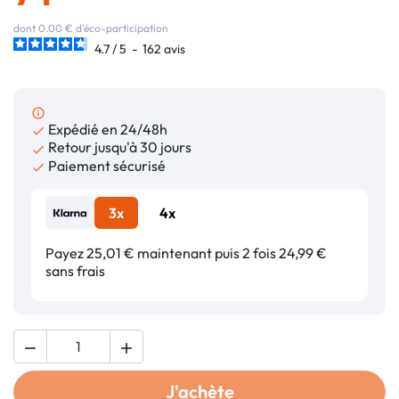
dont 0.00 € d'éco-participation
4.7
/
5
-
162
avis
info_outline
Expédié en 24/48h

Retour jusqu'à 30 jours

Paiement sécurisé

3x
4x
Payez 25,01 € maintenant puis 2 fois 24,99 €
sans frais


J'achète