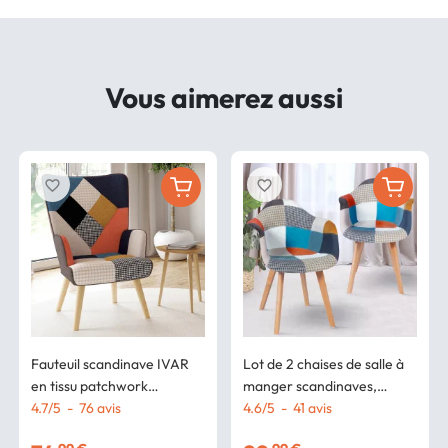
Vous aimerez aussi
favorite_border
favorite_border
Fauteuil scandinave IVAR
Lot de 2 chaises de salle à
en tissu patchwork
manger scandinaves,
multicouleurs et imprimé
4.7
/
5
-
76
avis
fauteuils de table SARA
4.6
/
5
-
41
avis
pied de poule
motifs patchworks multi-