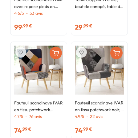
avec repose pieds en
bout de canapé, table de
a
tissu patchwork
4.6
/
5
-
53
avis
chevet IRENE 30 cm
t
4
multicouleurs
métal jaune foncé
v
99
29
,99 €
,99 €
favorite_border
favorite_border
Fauteuil scandinave IVAR
Fauteuil scandinave IVAR
en tissu patchwork
en tissu patchwork noir,
multicouleurs et imprimé
4.7
/
5
-
76
avis
gris et blanc
4.9
/
5
-
22
avis
pied de poule
74
74
,99 €
,99 €