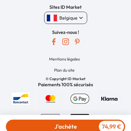
Sites ID Market
keyboard_arrow_down
Belgique
Suivez-nous !
Mentions légales
Plan du site
© Copyright ID Market
Paiements 100% sécurisés
J'achète
74,99 €