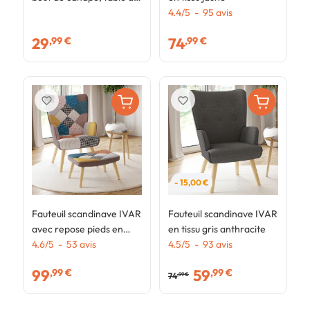
chevet IRENE 30 cm
4.4
/
5
-
95
avis
g
4
métal jaune foncé
29
74
,99 €
,99 €
favorite_border
favorite_border
- 15,00 €
Fauteuil scandinave IVAR
Fauteuil scandinave IVAR
avec repose pieds en
en tissu gris anthracite
tissu patchwork
4.6
/
5
-
53
avis
4.5
/
5
-
93
avis
multicouleurs
99
59
,99 €
,99 €
74
,99 €