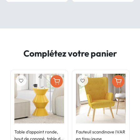
Complétez votre panier
favorite_border
favorite_border
Table d'appoint ronde,
Fauteuil scandinave IVAR
F
bout de canapé, table de
en tissu jaune
e