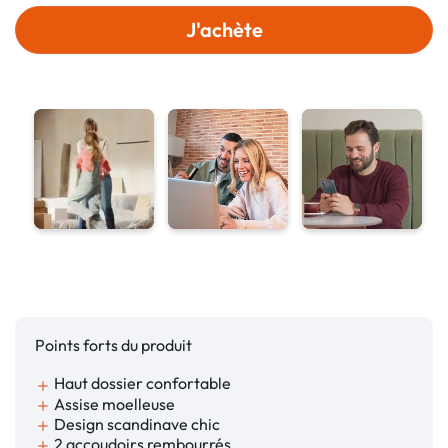
J'achète
Points forts du produit
Haut dossier confortable
add
Assise moelleuse
add
Design scandinave chic
add
2 accoudoirs rembourrés
add