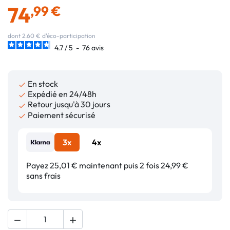
74
,99 €
dont 2.60 € d'éco-participation
4.7
/
5
-
76
avis
En stock

Expédié en 24/48h

Retour jusqu'à 30 jours

Paiement sécurisé

3x
4x
Payez 25,01 € maintenant puis 2 fois 24,99 €
sans frais

