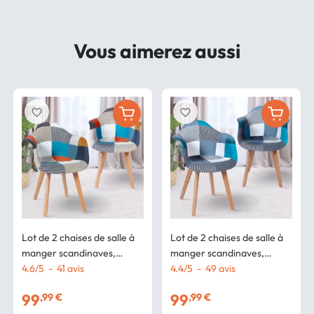
Vous aimerez aussi
favorite_border
favorite_border
Lot de 2 chaises de salle à
Lot de 2 chaises de salle à
manger scandinaves,
manger scandinaves,
fauteuils de table SARA
4.6
/
5
-
41
avis
fauteuils de table SARA
4.4
/
5
-
49
avis
motifs patchworks multi-
motifs patchworks bleus
99
99
,99 €
,99 €
couleurs