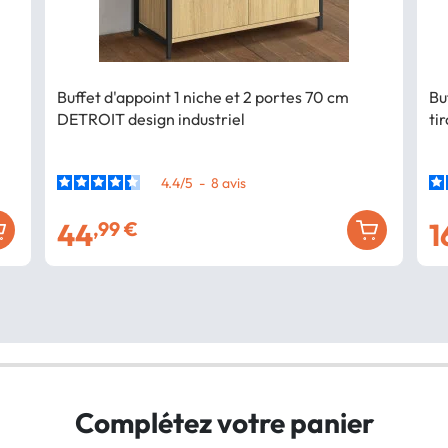
Buffet d'appoint 1 niche et 2 portes 70 cm
Bu
DETROIT design industriel
ti
4.4
/
5
-
8
avis
44
1
,99 €
Complétez votre panier