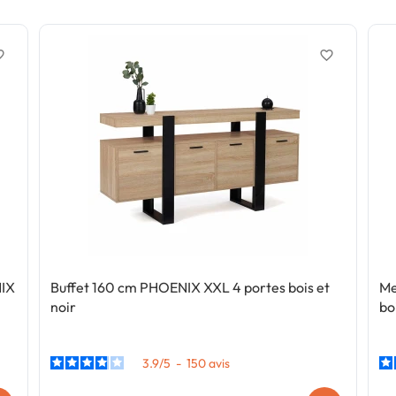
border
favorite_border
NIX
Buffet 160 cm PHOENIX XXL 4 portes bois et
Me
noir
bo
3.9
/
5
-
150
avis