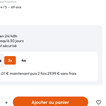
participation
.4
/
5
-
69
avis
en 24/48h
squ'à 30 jours
 sécurisé
3x
4x
01 € maintenant puis 2 fois 29,99 € sans frais
Ajouter au panier
favorite_border
