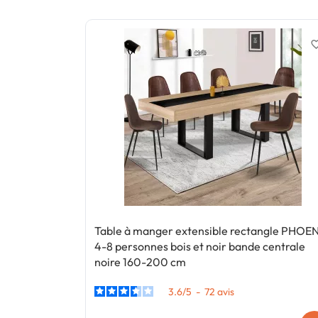
favorite_
Table à manger extensible rectangle PHOE
4-8 personnes bois et noir bande centrale
noire 160-200 cm
3.6
/
5
-
72
avis