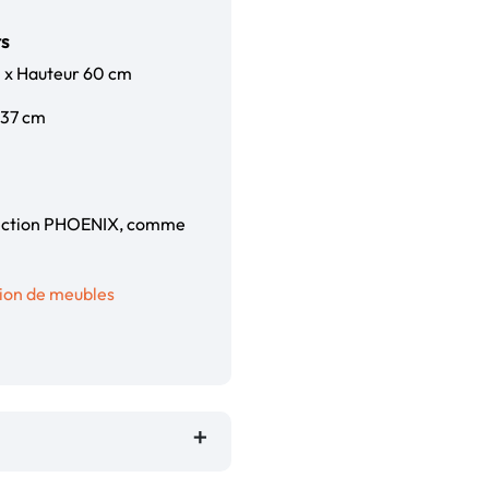
rs
m x Hauteur 60 cm
 37 cm
llection PHOENIX, comme
tion de meubles