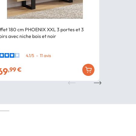
ffet 180 cm PHOENIX XXL 3 portes et 3
Buffet 140 cm
roirs avec niche bois et noir
bois et blanc
4.1
/
5
-
11
avis
69
129
,99 €
,99 €