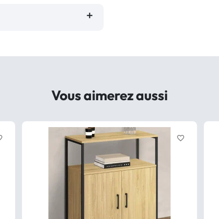
Vous aimerez aussi
border
favorite_border