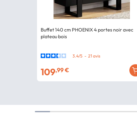
Buffet 140 cm PHOENIX 4 portes noir avec
plateau bois
3.4
/
5
-
21
avis
109
,99 €