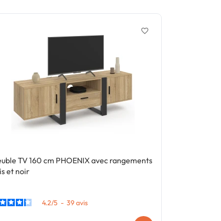
favorite_border
uble TV 160 cm PHOENIX avec rangements
Table à mang
is et noir
4-8 personne
4.2
/
5
-
39
avis