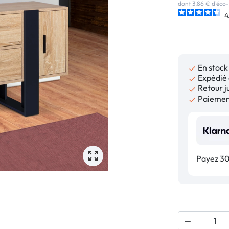
dont 3.86 € d'éco-
4
En stock

Expédié 

Retour ju

Paiement

Payez 30,
