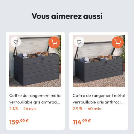
Vous aimerez aussi
favorite_border
favorite_border
Coffre de rangement métal
Coffre de rangement métal
verrouillable gris anthracite
verrouillable gris anthracite
pour jardin 810L
2.1
/
5
-
26
avis
pour jardin 600L
2.9
/
5
-
60
avis
165x70x63 cm
159
114
,99 €
,99 €