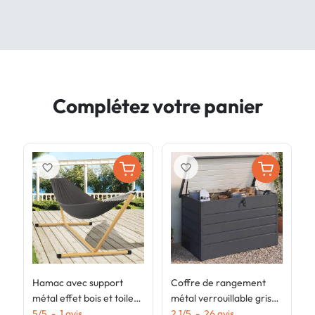
Complétez votre panier
favorite_border
favorite_border
Hamac avec support
Coffre de rangement
A
métal effet bois et toile
métal verrouillable gris
g
gris anthracite
5
/
5
-
1
avis
anthracite pour jardin
2.1
/
5
-
26
avis
p
2