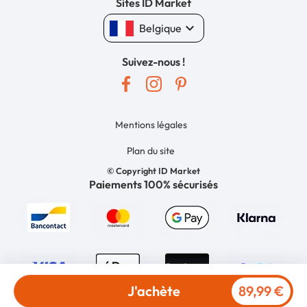
Sites ID Market
keyboard_arrow_down
Belgique
Suivez-nous !
Mentions légales
Plan du site
© Copyright ID Market
Paiements 100% sécurisés
J'achète
89,99 €