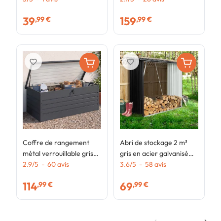
810L
39
159
,99 €
,99 €
favorite_border
favorite_border
Coffre de rangement
Abri de stockage 2 m³
métal verrouillable gris
gris en acier galvanisé
anthracite pour jardin
2.9
/
5
-
60
avis
pour bûches
3.6
/
5
-
58
avis
600L 165x70x63 cm
114
69
,99 €
,99 €