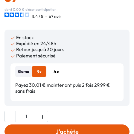
dont 0.00 € d'éco-participation
3.4
/
5
-
67
avis
En stock

Expédié en 24/48h

Retour jusqu'à 30 jours

Paiement sécurisé

3x
4x
Payez 30,01 € maintenant puis 2 fois 29,99 €
sans frais


J'achète