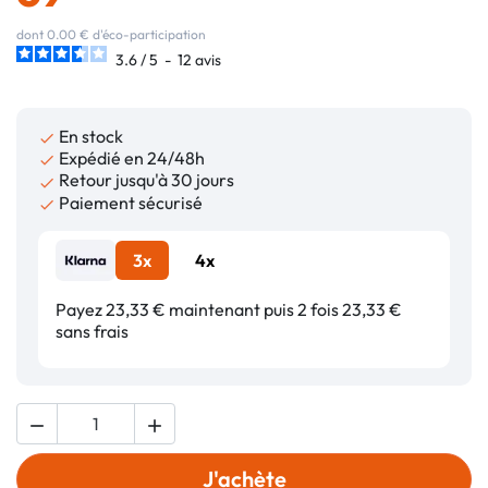
dont 0.00 € d'éco-participation
3.6
/
5
-
12
avis
En stock

Expédié en 24/48h

Retour jusqu'à 30 jours

Paiement sécurisé

3x
4x
Payez 23,33 € maintenant puis 2 fois 23,33 €
sans frais


J'achète