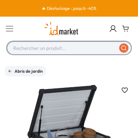
🔥 Déstockage : jusqu'à -40%
Rechercher un produit...
Abris de jardin
favorite_border