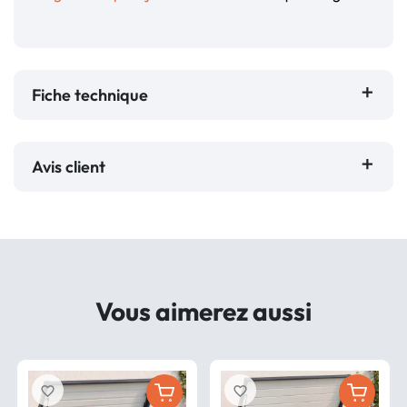
Fiche technique
Avis client
Vous aimerez aussi
favorite_border
favorite_border