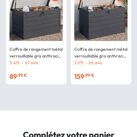
Coffre de rangement métal
Coffre de rangement métal
verrouillable gris anthracite
verrouillable gris anthracite
pour jardin 350L
3.4
/
5
-
67
avis
pour jardin 810L
2.1
/
5
-
26
avis
120x62,5x63 cm
89
159
,99 €
,99 €
Complétez votre panier