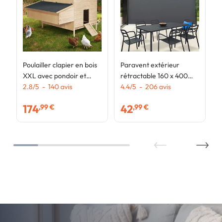
Poulailler clapier en bois
Paravent extérieur
XXL avec pondoir et
rétractable 160 x 400
tiroir à déjections 6
2.8
/
5
-
140
avis
CM gris anthracite store
4.4
/
5
-
206
avis
poules
latéral
174
42
,99 €
,99 €