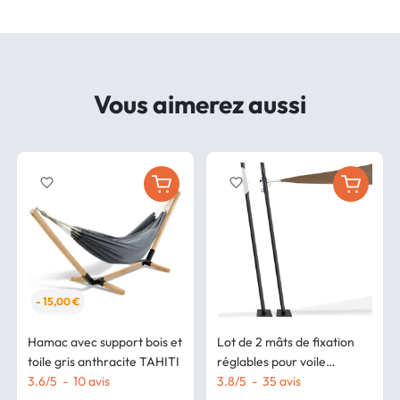
Vous aimerez aussi
favorite_border
favorite_border
- 15,00 €
Hamac avec support bois et
Lot de 2 mâts de fixation
toile gris anthracite TAHITI
réglables pour voile
3.6
/
5
-
10
avis
d'ombrage H.220 CM
3.8
/
5
-
35
avis