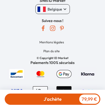
Sites ID Market
keyboard_arrow_down
Belgique
Suivez-nous !
Mentions légales
Plan du site
© Copyright ID Market
Paiements 100% sécurisés
J'achète
79,99 €