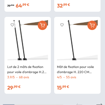
poteaux et bases acier
64
32
,99 €
,99 €
79
,99 €
favorite_border
favorite_border
Lot de 2 mâts de fixation
Mât de fixation pour voile
pour voile d'ombrage H.220
d'ombrage H. 220 CM
CM poteaux et bases acier
3.9
/
5
-
68
avis
poteau et base acier
4
/
5
-
55
avis
29
15
,99 €
,99 €