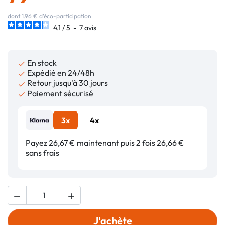
dont 1.96 € d'éco-participation
4.1
/
5
-
7
avis
En stock

Expédié en 24/48h

Retour jusqu'à 30 jours

Paiement sécurisé

3x
4x
Payez 26,67 € maintenant puis 2 fois 26,66 €
sans frais


J'achète