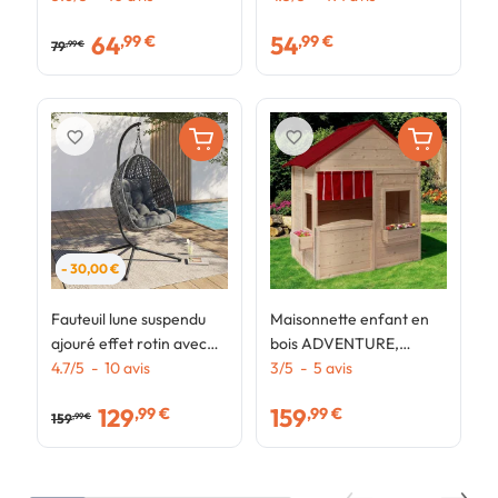
latéral
s
64
54
,99 €
,99 €
79
,99 €
favorite_border
favorite_border
- 30,00 €
Fauteuil lune suspendu
Maisonnette enfant en
ajouré effet rotin avec
bois ADVENTURE,
coussin gris
4.7
/
5
-
10
avis
cabane de jeux
3
/
5
-
5
avis
extérieure
129
159
,99 €
,99 €
159
,99 €