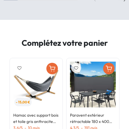
Complétez votre panier
favorite_border
favorite_border
- 15,00 €
Hamac avec support bois
Paravent extérieur
P
et toile gris anthracite
rétractable 180 x 400
u
TAHITI
3.6
/
5
-
10
avis
CM gris anthracite store
4.3
/
5
-
191
avis
F
4