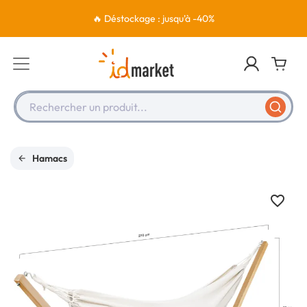
🔥 Déstockage : jusqu'à -40%
Rechercher un produit...
Hamacs
favorite_border